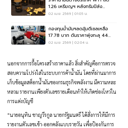
ราคาน้ำมันต่างประเทศ WTI ลด
1.26 เหรียญฯ หลังทรัมป์ส่ง
สัญญาณใกล้ยุติสงครามอิหร่าน
02 เม.ย. 2569 | 01:05 น.
กองทุนน้ำมันฯลดอุ้มดีเซลเหลือ
17.78 บาท ดันราคาพุ่งทะลุ 44
บาท/ลิตร
02 เม.ย. 2569 | 02:04 น.
นอกจากการรื้อโครงสร้างราคาแล้ว สิ่งสำคัญคือการตรวจ
สอบความโปร่งใสในระบบการค้าน้ำมัน โดยที่ผ่านมาการ
เก็บข้อมูลสต็อกน้ำมันของกรมธุรกิจพลังงาน มีความหละ
หลวม รายงานเพียงตัวเลขรายเดือนทำให้เกิดช่องโหว่ใน
การแต่งบัญชี
“นายอนุทิน ชาญวีรกูล นายกรัฐมนตรี ได้สั่งการให้มีการ
รายงานตัวเลขเข้า-ออกคลังแบบรายวัน เพื่อป้องกันการ