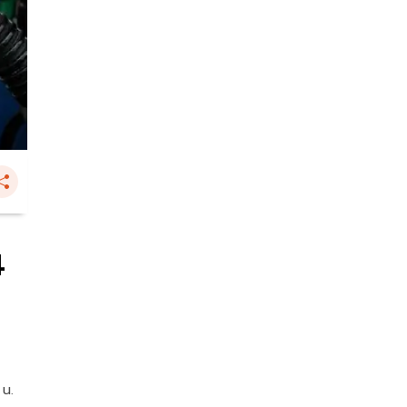
4
 น.