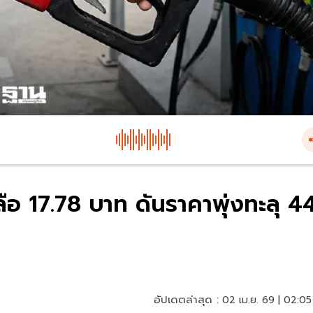
ือ 17.78 บาท ดันราคาพุ่งทะลุ 4
อัปเดตล่าสุด :
02 เม.ย. 69 | 02:05