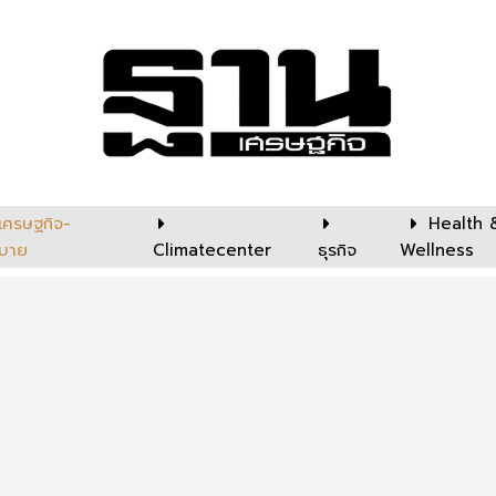
เศรษฐกิจ-
Health 
บาย
Climatecenter
ธุรกิจ
Wellness