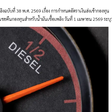
บับที่ 38 พ.ศ. 2569 เรื่อง การกำหนดอัตราเงินส่งเข้ากองทุน
ชยคืนกองทุนสำหรับน้ำมันเชื้อเพลิง วันที่ 1 เมษายน 2569 ระบุว