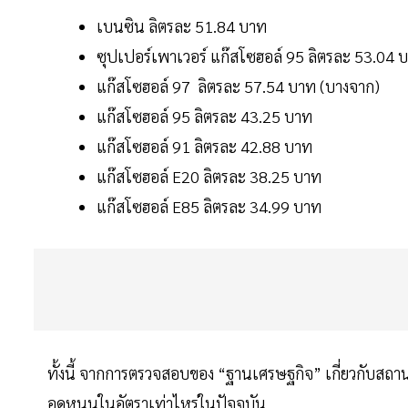
เบนซิน ลิตรละ 51.84 บาท
ซุปเปอร์เพาเวอร์ แก๊สโซฮอล์ 95 ลิตรละ 53.04 บ
แก๊สโซฮอล์ 97 ลิตรละ 57.54 บาท (บางจาก)
แก๊สโซฮอล์ 95 ลิตรละ 43.25 บาท
แก๊สโซฮอล์ 91 ลิตรละ 42.88 บาท
แก๊สโซฮอล์ E20 ลิตรละ 38.25 บาท
แก๊สโซฮอล์ E85 ลิตรละ 34.99 บาท
ทั้งนี้ จากการตรวจสอบของ “ฐานเศรษฐกิจ” เกี่ยวกับสถา
อุดหนุนในอัตราเท่าไหร่ในปัจจุบัน