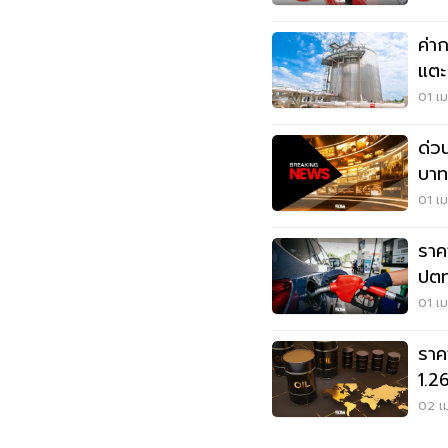
ค่า
แตะ
01 เม
ด่ว
บาทพ
01 เม
ราค
ปตท
01 เม
ราค
1.2
สัญ
02 เม