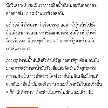
นักวิเคราะห์ประเมินว่าการผลิตน้ำมันในตะวันออกกลาง
อาจหายไป 7-10 ล้านบาร์เรลต่อวัน
อย่างไรก็ดี มีรายงานว่าเรือบรรทุกสองลำที่มุ่งหน้าไปยัง
อินเดียสามารถแล่นผ่านช่องแคบฮอร์มุซได้ในวันจันทร์
โดยเรือเหล่านี้บรรทุกก๊าซ LNG จากสหรัฐอาหรับเอมิ
เรตส์และคูเวต
ภาวะอุปทานน้ำมันตึงตัวทำให้รัฐบาลสหรัฐฯ ต้องผ่อนผัน
มาตรการคว่ำบาตรน้ำมันรัสเซียและอิหร่านที่อยู่ระหว่าง
การขนส่งเป็นการชั่วคราว โดยโรงกลั่นในอินเดียมีแผนที่
จะกลับมาซื้อน้ำมันของอิหร่าน ขณะที่โรงกลั่นในเอเชียอื่น
ๆ ก็กำลังพิจารณาที่จะดำเนินการในลักษณะเดียวกัน