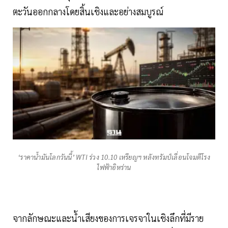
ตะวันออกกลางโดยสิ้นเชิงและอย่างสมบูรณ์
‘ราคาน้ำมันโลกวันนี้’ WTI ร่วง 10.10 เหรียญฯ หลังทรัมป์เลื่อนโจมตีโรง
ไฟฟ้าอิหร่าน
จากลักษณะและน้ำเสียงของการเจรจาในเชิงลึกที่มีราย