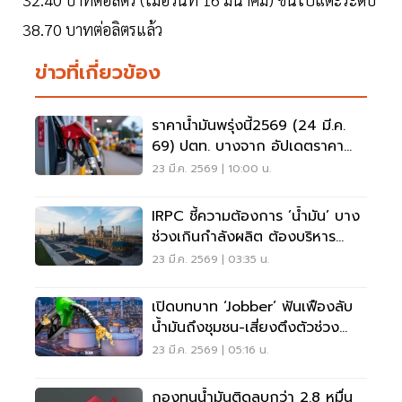
38.70 บาทต่อลิตรแล้ว
ข่าวที่เกี่ยวข้อง
ราคาน้ำมันพรุ่งนี้2569 (24 มี.ค.
69) ปตท. บางจาก อัปเดตราคา
ล่าสุด
23 มี.ค. 2569 | 10:00 น.
IRPC ชี้ความต้องการ ’น้ำมัน’ บาง
ช่วงเกินกำลังผลิต ต้องบริหาร
จัดสรรเชิงระบบ
23 มี.ค. 2569 | 03:35 น.
เปิดบทบาท ‘Jobber’ ฟันเฟืองลับ
น้ำมันถึงชุมชน-เสี่ยงตึงตัวช่วง
วิกฤต
23 มี.ค. 2569 | 05:16 น.
กองทุนน้ำมันติดลบกว่า 2.8 หมื่น