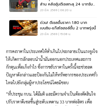
ล้าน หลังอุ้มดีเซลทะลุ 24 บาทรับ
วิกฤตราคาโลก
23 มี.ค. 2569 | 06:20 น.
ด่วน! ดีเซลขึ้นราคา 1.80 บาท
เบนซิน-แก๊สโซฮอล์ขึ้น 2 บาทพรุ่งนี้
23 มี.ค. 2569 | 15:08 น.
การคงราคาในประเทศให้ต่ำเกินไปจะกลายเป็นแรงจูงใจ
ให้เกิดการลักลอบนำน้ำมันออกนอกประเทศและการ
กักตุนเพื่อเก็งกำไร ซึ่งการขยับราคาในครั้งนี้จะช่วยลด
ปัญหาดังกล่าวและป้องกันไม่ให้ทรัพยากรของประเทศรั่ว
ไหลไปยังกลุ่มผู้หาประโยชน์โดยมิชอบ
”ที่ประชุม กบน. ได้มีมติ และมีความจำเป็นต้องตัดสินใจ
ปรับราคาดีเซลขึ้นสู่ระดับเพดาน 33 บาทต่อลิตร เพื่อ