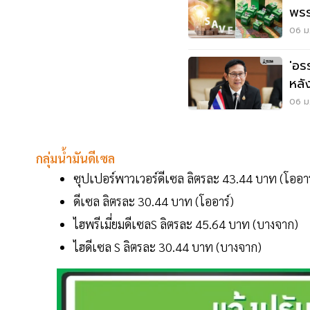
พรร
แข่
06 ม.
หุงต
'อร
หลั
06 ม.
กลุ่มน้ำมันดีเซล
ซุปเปอร์พาวเวอร์ดีเซล ลิตรละ 43.44 บาท (โออาร
ดีเซล ลิตรละ 30.44 บาท (โออาร์)
ไฮพรีเมี่ยมดีเซลS ลิตรละ 45.64 บาท (บางจาก)
ไฮดีเซล S ลิตรละ 30.44 บาท (บางจาก)