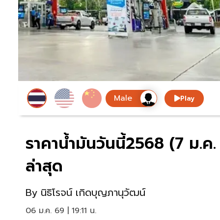
Play
ราคาน้ำมันวันนี้2568 (7 ม.
ล่าสุด
By
นิธิโรจน์ เกิดบุญภานุวัฒน์
06 ม.ค. 69 | 19:11 น.