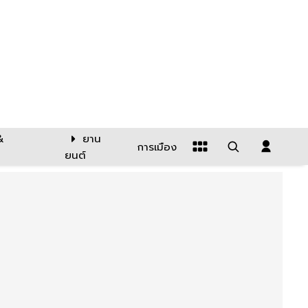
&
ยาน
การเมือง
ยนต์