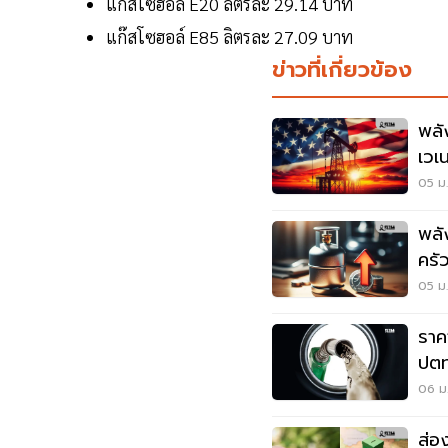
แก๊สโซฮอล์ E20 ลิตรละ 29.14 บาท
แก๊สโซฮอล์ E85 ลิตรละ 27.09 บาท
ข่าวที่เกี่ยวข้อง
พลั
เวเน
05 ม.
พลั
ครั
บา
05 ม.
ราค
ปตท
06 ม.
ส่อ