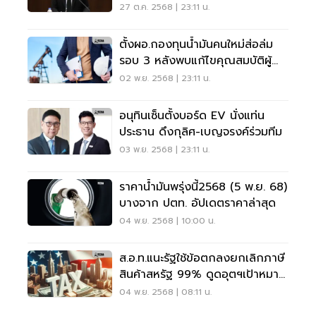
Center
27 ต.ค. 2568 | 23:11 น.
ตั้งผอ.กองทุนน้ำมันคนใหม่ส่อล่ม
รอบ 3 หลังพบแก้ไขคุณสมบัติผู้
สมัคร
02 พ.ย. 2568 | 23:11 น.
อนุทินเซ็นตั้งบอร์ด EV นั่งแท่น
ประธาน ดึงกุลิศ-เบญจรงค์ร่วมทีม
03 พ.ย. 2568 | 23:11 น.
ราคาน้ำมันพรุ่งนี้2568 (5 พ.ย. 68)
บางจาก ปตท. อัปเดตราคาล่าสุด
04 พ.ย. 2568 | 10:00 น.
ส.อ.ท.แนะรัฐใช้ข้อตกลงยกเลิกภาษี
สินค้าสหรัฐ 99% ดูดอุตฯเป้าหมาย
ลงทุนไทย
04 พ.ย. 2568 | 08:11 น.