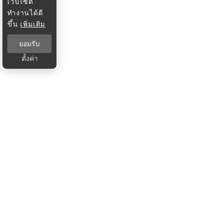
เว็บไซต์
ทำงานได้ดี
ขึ้น
เพิ่มเติม
ยอมรับ
ตั้งค่า