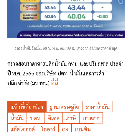
ราคาน้ำมันวันนี้2568 (5 พ.ย. 68) ปตท. บางจาก อัปเดตราคาล่าสุด
ตรวจสอบราคาขายปลีกน้ำมัน กทม. และปริมณฑล ประจำ
ปี พ.ศ. 2565 ของบริษัท ปตท. น้ำมันและการค้า
ปลีก จำกัด (มหาชน)
ที่นี่
แท็กที่เกี่ยวข้อง
ฐานเศรษฐกิจ
ราคาน้ำมัน
น้ำมัน
ปตท.
ดีเซล
ภาษี
บางจาก
แก๊สโซฮอล์
โออาร์
OR
เบนซิน