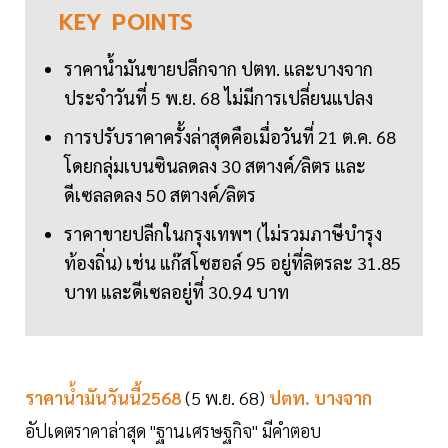
KEY
POINTS
ราคาน้ำมันขายปลีกจาก ปตท. และบางจาก
ประจำวันที่ 5 พ.ย. 68 ไม่มีการเปลี่ยนแปลง
การปรับราคาครั้งล่าสุดคือเมื่อวันที่ 21 ต.ค. 68
โดยกลุ่มเบนซินลดลง 30 สตางค์/ลิตร และ
ดีเซลลดลง 50 สตางค์/ลิตร
ราคาขายปลีกในกรุงเทพฯ (ไม่รวมภาษีบำรุง
ท้องถิ่น) เช่น แก๊สโซฮอล์ 95 อยู่ที่ลิตรละ 31.85
บาท และดีเซลอยู่ที่ 30.94 บาท
ราคาน้ำมันวันนี้2568
(5 พ.ย. 68)
ปตท. บางจาก
อัปเดตราคาล่าสุด "ฐานเศรษฐกิจ" มีคำตอบ