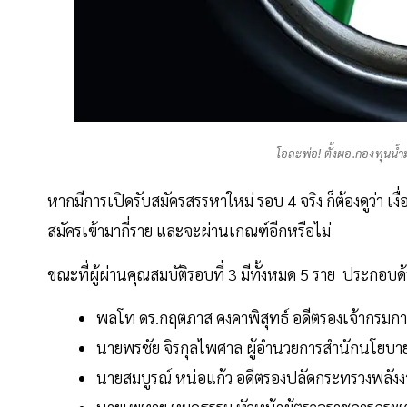
โอละพ่อ! ตั้งผอ.กองทุนน้
หากมีการเปิดรับสมัครสรรหาใหม่ รอบ 4 จริง ก็ต้องดูว่า 
สมัครเข้ามากี่ราย และจะผ่านเกณฑ์อีกหรือไม่
ขณะที่ผู้ผ่านคุณสมบัติรอบที่ 3 มีทั้งหมด 5 ราย ประกอบด
พลโท ดร.กฤตภาส คงคาพิสุทธ์ อดีตรองเจ้ากรม
นายพรชัย จิรกุลไพศาล ผู้อำนวยการสำนักนโย
นายสมบูรณ์ หน่อแก้ว อดีตรองปลัดกระทรวงพลัง