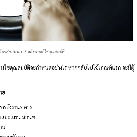
ำมันฯส่อล่มรอบ 3 หลังพบแก้ไขคุณสมบัติ
เงื่อนไขคุณสมบัติจะกำหนดอย่างไร หากกลับไปใช้เกณฑ์แรก จะมีผู้
้วย
การพลังงานทหาร
บายและแผน สกนช.
งาน