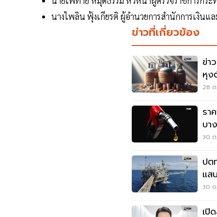
นายเพทาย หมุดธรรม หัวหน้าผู้ตรวจราชการกระ
นางไพลิน ฟุ้งเกียรติ ผู้อำนวยการสำนักการเงิน
ข่าวที่เกี่ยวข้อง
ข่า
หุง
ม.ค
28 ต.
ราค
บาง
30 ต.
ปตท
แสน
ล้า
30 ต.
เปิ