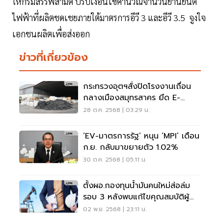
ให้กรมสรรพสามิต ปรับเงื่อนไขคำนวณจำนวนยานยนต์
ไฟฟ้าที่ผลิตชดเชยภายใต้มาตรการอีวี 3 และอีวี 3.5 จูงใจ
เอกชนผลิตเพื่อส่งออก
ข่าวที่เกี่ยวข้อง
กระทรวงอุตฯสั่งปิดโรงงานเถื่อน
กลางเมืองสมุทรสาคร ยึด E-
Waste กว่า 80 ตันส่งตรวจ
28 ต.ค. 2568 | 03:29 น.
‘EV-มาตรการรัฐ’ หนุน ‘MPI’ เดือน
ก.ย. กลับมาขยายตัว 1.02%
30 ต.ค. 2568 | 05:11 น.
ตั้งผอ.กองทุนน้ำมันคนใหม่ส่อล่ม
รอบ 3 หลังพบแก้ไขคุณสมบัติผู้
สมัคร
02 พ.ย. 2568 | 23:11 น.