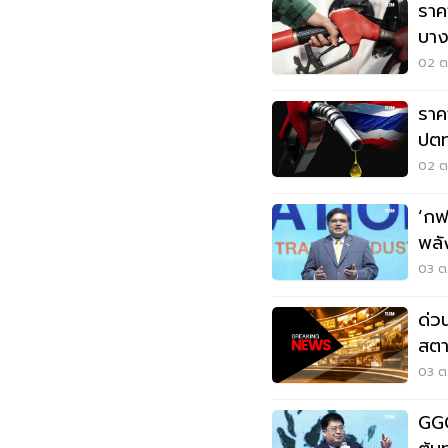
ราค
บาง
02 ต.
ราค
ปตท
02 ต.
‘กฟ
พลั
03 ต.
ด่ว
สตาง
03 ต.
GGC