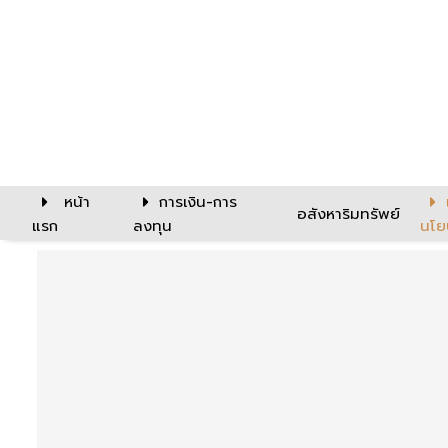
หน้า
การเงิน-การ
อสังหาริมทรัพย์
แรก
ลงทุน
นโย