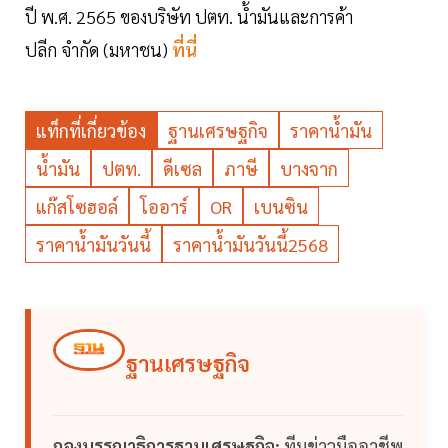
ปี พ.ศ. 2565 ของบริษัท ปตท. น้ำมันและการค้า
ปลีก จำกัด (มหาชน)
ที่นี่
แท็กที่เกี่ยวข้อง
ฐานเศรษฐกิจ
ราคาน้ำมัน
น้ำมัน
ปตท.
ดีเซล
ภาษี
บางจาก
แก๊สโซฮอล์
โออาร์
OR
เบนซิน
ราคาน้ำมันวันนี้
ราคาน้ำมันวันนี้2568
ฐานเศรษฐกิจ
กองบรรณาธิการฐานเศรษฐกิจ:
ทีมข่าวมืออาชีพ