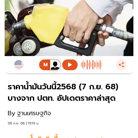
ราคาน้ำมันวันนี้2568 (7 ก.ย. 68)
บางจาก ปตท. อัปเดตราคาล่าสุด
By
ฐานเศรษฐกิจ
06 ก.ย. 68 | 19:19 น.