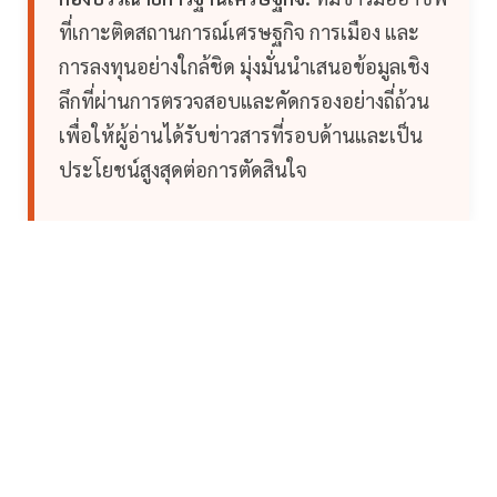
ที่เกาะติดสถานการณ์เศรษฐกิจ การเมือง และ
การลงทุนอย่างใกล้ชิด มุ่งมั่นนำเสนอข้อมูลเชิง
ลึกที่ผ่านการตรวจสอบและคัดกรองอย่างถี่ถ้วน
เพื่อให้ผู้อ่านได้รับข่าวสารที่รอบด้านและเป็น
ประโยชน์สูงสุดต่อการตัดสินใจ