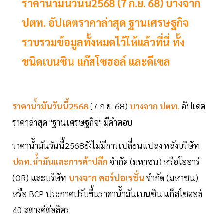
ราคาน้ำมันวันนี้2568 (7 ก.ย. 68) บางจาก
ปตท. อัปเดตราคาล่าสุด ฐานเศรษฐกิจ
รวบรวมข้อมูลทั้งหมดไว้ให้แล้วที่นี่ ทั้ง
ชนิดเบนซิน แก๊สโซฮอล์ และดีเซล
ราคาน้ำมันวันนี้2568
(7 ก.ย. 68)
บางจาก ปตท.
อัปเดต
ราคาล่าสุด "ฐานเศรษฐกิจ" มีคำตอบ
ราคาน้ำมันวันนี้2568ยังไม่มีการเปลี่ยนแปลง หลังบริษัท
ปตท.น้ำมันและการค้าปลีก
จำกัด (มหาชน) หรือโออาร์
(OR) และบริษัท
บางจาก คอร์ปอเรชั่น
จำกัด (มหาชน)
หรือ BCP ประกาศปรับขึ้นราคาน้ำมันเบนซิน แก๊สโซฮอล์
40 สตางค์ต่อลิตร