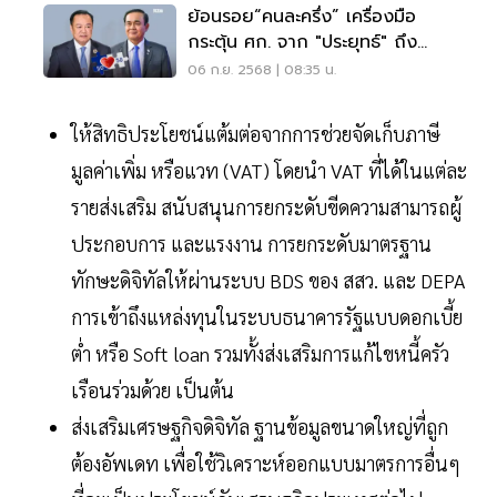
ย้อนรอย“คนละครึ่ง” เครื่องมือ
กระตุ้น ศก. จาก "ประยุทธ์" ถึง
อนุทิน
06 ก.ย. 2568 | 08:35 น.
ให้สิทธิประโยชน์แต้มต่อจากการช่วยจัดเก็บภาษี
มูลค่าเพิ่ม หรือแวท (VAT) โดยนำ VAT ที่ได้ในแต่ละ
รายส่งเสริม สนับสนุนการยกระดับขีดความสามารถผู้
ประกอบการ และแรงงาน การยกระดับมาตรฐาน
ทักษะดิจิทัลให้ผ่านระบบ BDS ของ สสว. และ DEPA
การเข้าถึงแหล่งทุนในระบบธนาคารรัฐแบบดอกเบี้ย
ต่ำ หรือ Soft loan รวมทั้งส่งเสริมการแก้ไขหนี้ครัว
เรือนร่วมด้วย เป็นต้น
ส่งเสริมเศรษฐกิจดิจิทัล ฐานข้อมูลขนาดใหญ่ที่ถูก
ต้องอัพเดท เพื่อใช้วิเคราะห์ออกแบบมาตรการอื่นๆ