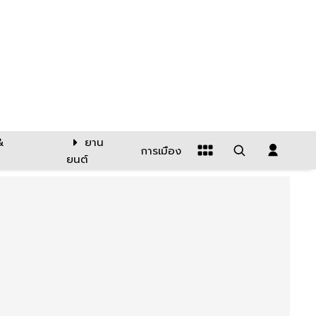
&
ยาน
การเมือง
ยนต์