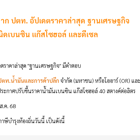
งจาก ปตท. อัปเดตราคาล่าสุด ฐานเศรษฐกิจ
งชนิดเบนซิน แก๊สโซฮอล์ และดีเซล
ตราคาล่าสุด "ฐานเศรษฐกิจ" มีคำตอบ
ตท.น้ำมันและการค้าปลีก
จำกัด (มหาชน) หรือโออาร์ (OR) แล
ระกาศปรับขึ้นราคาน้ำมันเบนซิน แก๊สโซฮอล์ 40 สตางค์ต่อลิตร
 ส.ค. 68
ีบำรุงท้องถิ่นวันนี้ เป็นดังนี้