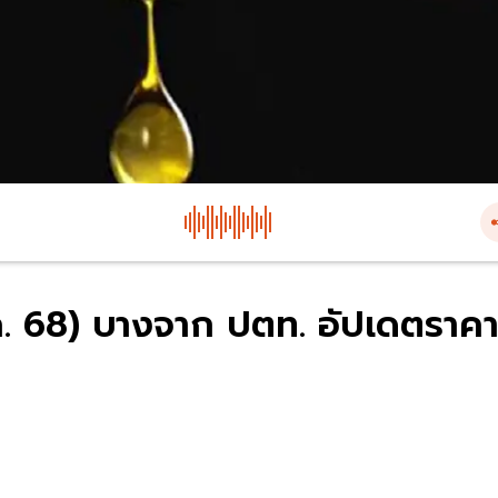
.ค. 68) บางจาก ปตท. อัปเดตราค