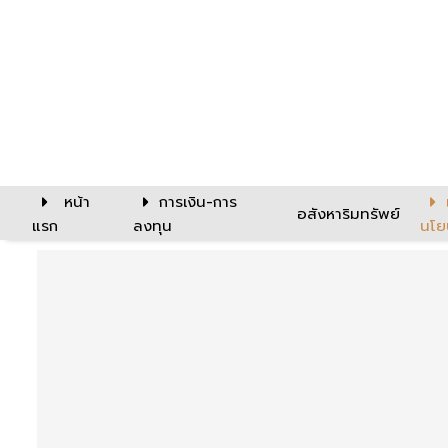
หน้า
การเงิน-การ
อสังหาริมทรัพย์
แรก
ลงทุน
นโย