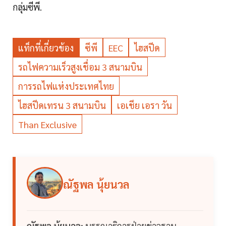
กลุ่มซีพี.
แท็กที่เกี่ยวข้อง
ซีพี
EEC
ไฮสปีด
รถไฟความเร็วสูงเชื่อม 3 สนามบิน
การรถไฟแห่งประเทศไทย
ไฮสปีดเทรน 3 สนามบิน
เอเชีย เอรา วัน
Than Exclusive
ณัฐพล นุ้ยนวล
ณัฐพล นุ้ยนวล:
บรรณาธิการฝ่ายข่าวฐาน