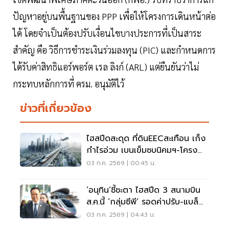
ปัญหาอยู่บนพื้นฐานของ PPP เพื่อให้โครงการเดินหน้าต่อ
ได้ โดยจำเป็นต้องปรับเงื่อนไขบางประการที่เป็นสาระ
สำคัญ คือ วิธีการชำระเงินร่วมลงทุน (PIC) และกำหนดการ
ได้รับค่าสิทธิแอร์พอร์ต เรล ลิงก์ (ARL) แต่ยืนยันว่าไม่
กระทบหลักการที่ ครม. อนุมัติไว้
ข่าวที่เกี่ยวข้อง
ไฮสปีดสะดุด ที่ดินEECสะเทือน เก็ง
กำไรอ่วม เบนเข็มซบนิคมฯ-โครง
ข่ายถนนใหม่
03 ก.ค. 2569 | 00:45 น.
‘อนุทิน’ชี้ชะตา ไฮสปีด 3 สนามบิน
ส.ค.นี้ ‘กลุ่มซีพี’ รอดค่าปรับ-แบล็
กลิสต์
03 ก.ค. 2569 | 04:43 น.