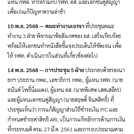
แทน กพอ. หารือร่วมกับ รฟท. อส. และเอกชนคู่สัญญา
เพื่อเร่งแก้ปัญหาความล่าช้า
10 พ.ย. 2568 — คณะทำงานเจรจา
ที่ประชุมคณะ
ทำงาน 3 ฝ่าย พิจารณาข้อสังเกตของ อส. เสร็จเรียบร้อย
พร้อมให้เอกชนทำหนังสือชี้แจงประเด็นให้ชัดเจน เพื่อ
ให้ รฟท. ดำเนินการในส่วนที่เกี่ยวข้องต่อไป
14 พ.ย. 2568 — การประชุม 5 ฝ่าย
ประกอบด้วยรองนา
ยกฯ ประธาน กพอ., เลขาธิการ กพอ., ผู้แทน รฟท. (นาย
อนันต์ โพธิ์นิ่มแดง), ผู้แทน อส. (นายพิเศษ เสตเสถียร)
และผู้แทนเอกชนคู่สัญญา (นายสฤษดิ์ จินตสิทธิ์) ที่
ประชุมเห็นว่า การแก้สัญญาส่วนวิธีชำระเงิน PIC และ
กำหนดชำระค่าสิทธิ ARL เป็นการแก้หลักการด้านการเงิน
ที่กระทบมติ ครม. 27 มี.ค. 2561 และการงบประมาณตาม