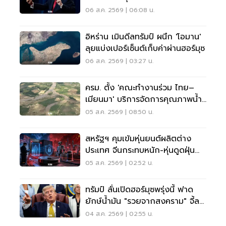
มุซ
06 ส.ค. 2569 | 06:08 น.
อิหร่าน เมินดีลทรัมป์ ผนึก 'โอมาน'
ลุยแบ่งเปอร์เซ็นต์เก็บค่าผ่านฮอร์มุซ
06 ส.ค. 2569 | 03:27 น.
ครม. ตั้ง 'คณะทำงานร่วม ไทย–
เมียนมา' บริการจัดการคุณภาพน้ำ
ข้ามแดน
05 ส.ค. 2569 | 08:50 น.
สหรัฐฯ คุมเข้มหุ่นยนต์ผลิตต่าง
ประเทศ จีนกระทบหนัก-หุ่นดูดฝุ่น
โดนด้วย
05 ส.ค. 2569 | 02:52 น.
ทรัมป์ ลั่นเปิดฮอร์มุซพรุ่งนี้ ฟาด
ยักษ์น้ำมัน "รวยจากสงคราม" จี้ลด
ราคาด่วน
04 ส.ค. 2569 | 02:55 น.