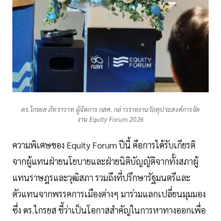
ดร.ไกรยส ภัทราวาท ผู้จัดการ กสศ. กล่าวรายงานวัถตุประสงค์การจัด
งาน Equity Forum 2026
ความพิเศษของ Equity Forum ปีนี้ คือการได้รับเกียรติ
จากผู้แทนฝ่ายนโยบายและฝ่ายนิติบัญญัติจากทั้งสภาผู้
แทนราษฎรและวุฒิสภา รวมถึงที่ปรึกษารัฐมนตรีและ
ตัวแทนจากพรรคการเมืองต่างๆ มาร่วมแลกเปลี่ยนมุมมอง
ซึ่ง ดร.ไกรยส ชี้ว่าเป็นโอกาสสำคัญในการหาทางออกเพื่อ