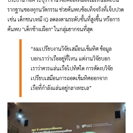
รากฐานของทุกนวัตกรรม ช่วยค้นพบข้อเท็จจริงที่เจ็บปวด
เช่น เด็กชนบทมี IQ ลดลงตามระดับชั้นที่สูงขึ้น หรือการ
ค้นพบ "เด็กช้างเผือก" ในกลุ่มยากจนที่สุด
“ผมเปรียบงานวิจัยเสมือนเข็มทิศ ข้อมูล
บอกเราว่าเรืออยู่ที่ไหน แต่งานวิจัยบอก
เราว่าควรแล่นเรือไปทิศใด การตัดงบวิจัย
เปรียบเสมือนการถอดเข็มทิศออกจาก
เรือที่กำลังแล่นอยู่กลางทะเล”