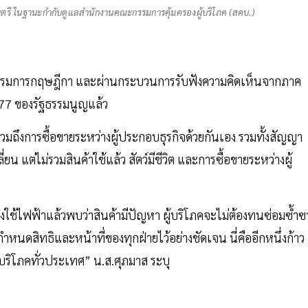
นตรี ในฐานะกำกับดูแลสำนักงานคณะกรรมการคุ้มครองผู้บริโภค (สคบ.)
รมการกฤษฎีกา และผ่านกระบวนการรับฟังความคิดเห็นจากภาค
 77 ของรัฐธรรมนูญแล้ว
วมถึงการซื้อขายระหว่างผู้ประกอบธุรกิจด้วยกันเอง รวมทั้งสัญญา
ยน แต่ไม่รวมสินค้าใช้แล้ว สัตว์มีชีวิต และการซื้อขายระหว่างผู้
ื่องใช้ไฟฟ้าแล้วพบว่าสินค้ามีปัญหา ผู้บริโภคจะไม่ต้องทนซ่อมซ้ำ
นดสิทธิและหน้าที่ของทุกฝ่ายไว้อย่างชัดเจน นี่คืออีกหนึ่งก้าว
้บริโภคทั่วประเทศ” น.ส.ศุภมาส ระบุ