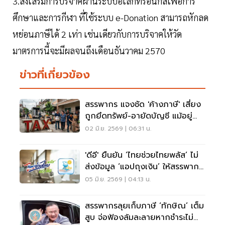
3.ส่งเสริมการบริจาคผ่านระบบอิเล็กทรอนิกส์เพื่อการ
ศึกษาและการกีฬา ที่ใช้ระบบ e-Donation สามารถหักลด
หย่อนภาษีได้ 2 เท่า เช่นเดียวกับการบริจาคให้วัด
มาตรการนี้จะมีผลจนถึงเดือนธันวาคม 2570
ข่าวที่เกี่ยวข้อง
สรรพากร แจงชัด 'ค้างภาษี' เสี่ยง
ถูกยึดทรัพย์-อายัดบัญชี แม้อยู่
ระหว่างอุทธรณ์
02 มิ.ย. 2569 | 06:31 น.
'ดีอี' ยืนยัน ‘ไทยช่วยไทยพลัส’ ไม่
ส่งข้อมูล ‘แอปถุงเงิน’ ให้สรรพากร
ไล่บี้ภาษีย้อนหลัง
05 มิ.ย. 2569 | 04:13 น.
สรรพากรลุยเก็บภาษี ‘ทักษิณ’ เต็ม
สูบ จ่อฟ้องล้มละลายหากชำระไม่