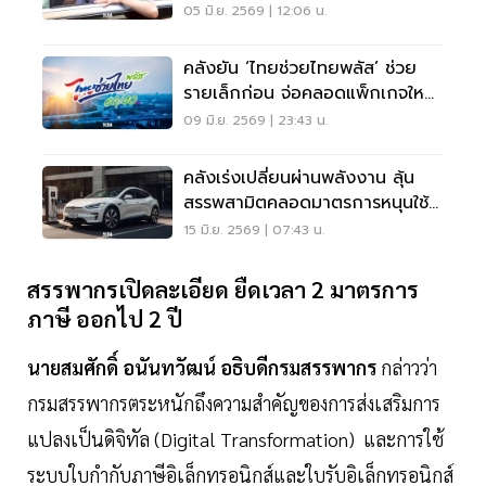
ครบ
05 มิ.ย. 2569 | 12:06 น.
คลังยัน ‘ไทยช่วยไทยพลัส’ ช่วย
รายเล็กก่อน จ่อคลอดแพ็กเกจใหม่
อุ้ม SME
09 มิ.ย. 2569 | 23:43 น.
คลังเร่งเปลี่ยนผ่านพลังงาน ลุ้น
สรรพสามิตคลอดมาตรการหนุนใช้อี
วี มิ.ย.นี้
15 มิ.ย. 2569 | 07:43 น.
สรรพากรเปิดละเอียด ยืดเวลา 2 มาตรการ
ภาษี ออกไป 2 ปี
นายสมศักดิ์ อนันทวัฒน์ อธิบดีกรมสรรพากร
กล่าวว่า
กรมสรรพากรตระหนักถึงความสำคัญของการส่งเสริมการ
แปลงเป็นดิจิทัล (Digital Transformation) และการใช้
ระบบใบกำกับภาษีอิเล็กทรอนิกส์และใบรับอิเล็กทรอนิกส์