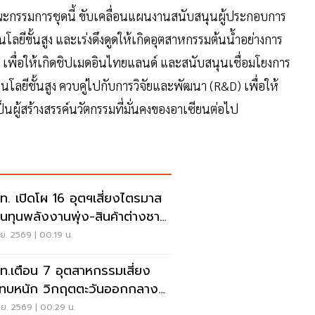
บคณะกรรมการชุดนี้ ขับเคลื่อนแผนงานสนับสนุนผู้ประกอบการ
ลยีขั้นสูง และเร่งดึงดูดให้เกิดอุตสาหกรรมต้นน้ำอย่างการ
 เพื่อให้เกิดชิปเมดอินไทยแลนด์ และสนับสนุนเชื่อมโยงการ
ลยีชั้นสูง ควบคู่ไปกับการวิจัยและพัฒนา (R&D) เพื่อให้
นผู้สร้างสรรค์นวัตกรรมที่มั่นคงของอาเซียนต่อไป
.ท. เปิดโผ 16 อุตฯเสี่ยงไตรมาส
้นทุนพลังงานพุ่ง-สินค้าต่างชาติ
ัก
.ย. 2569 | 00:19 น.
.ท.เตือน 7 อุตสาหกรรมเสี่ยง
ทบหนัก วิกฤตตะวันออกกลาง
ทะเลแดง
.ย. 2569 | 00:29 น.