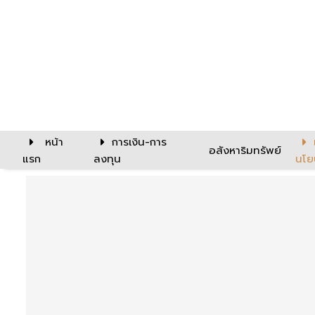
หน้า
การเงิน-การ
อสังหาริมทรัพย์
แรก
ลงทุน
นโย