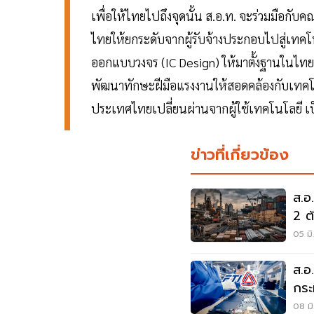
เพื่อให้ไทยไปถึงจุดนั้น ส.อ.ท. จะร่วมมือกั
ไทยให้ยกระดับจากผู้รับจ้างประกอบไปสู่เทคโนโ
ออกแบบวงจร (IC Design) ให้มาตั้งฐานในไทย
พัฒนาทักษะฝีมือแรงงานให้สอดคล้องกับเทคโนโ
ประเทศไทยเปลี่ยนผ่านจากผู้ใช้เทคโนโลยี เป็
ข่าวที่เกี่ยวข้อง
ส.อ
2 ต
ทะล
05 มิ
ส.อ
กระ
ลาม
08 มิ