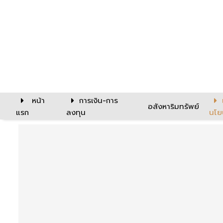
หน้า
การเงิน-การ
อสังหาริมทรัพย์
แรก
ลงทุน
นโย