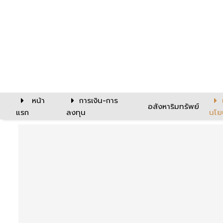
หน้า
การเงิน-การ
อสังหาริมทรัพย์
แรก
ลงทุน
นโย