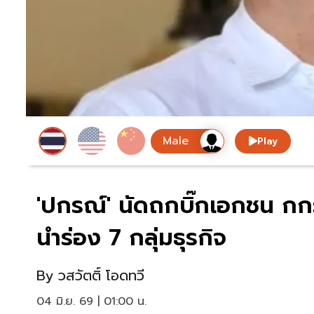
Play
'ปกรณ์' นัดถกบิ๊กเอกชน กกร.
นำร่อง 7 กลุ่มธุรกิจ
By
วสวัตติ์ โอดทวี
04 มิ.ย. 69 | 01:00 น.