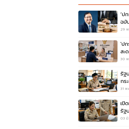
‘ปก
ฉบั
คุณ
29 พ.
'ปก
สะด
ซ้ำ 
30 พ.
รัฐ
กระ
ค่า
31 พ.
เปิด
รัฐ
เดื
03 มิ