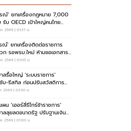
รณ์’ ยกเครื่องกฎหมาย 7,000
บ รับ OECD เป้าใหญ่คนไทย
ภาพชีวิตดี
ค. 2569 | 01:37 น.
รณ์' ยกเครื่องติดต่อราชการ
วก รอพรบ.ใหม่ ห้ามขอเอกสาร
ทำธุรกิจง่าย
ค. 2569 | 01:05 น.
บาลรื้อใหญ่ 'ระบบราชการ'
ชับ-รีสกิล ก่อนปรับสวัสดิการ
ตอบแทน
ค. 2569 | 03:30 น.
แผน ‘เออร์ลี่รีไทร์ข้าราชการ’
บาลลุยลดขนาดรัฐ ปรับฐานเงิน
อนใหม่
.ย. 2569 | 01:00 น.