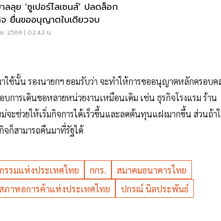
บาลลุย ‘ซูเปอร์ไลเซนส์’ ปลดล็อก
กิจ ยื่นขออนุญาตใบเดียวจบ
.ย. 2569 | 02:42 น.
าใช้นั้น รองนายกฯ ยอมรับว่า จะทำให้การขออนุญาตหลักครอบคล
อบการเดินขอหลายหน่วยงานเหมือนเดิม เช่น ธุรกิจโรงแรม ร้าน
จะช่วยให้เริ่มกิจการได้เร็วขึ้นและลดต้นทุนแฝงมากขึ้น ส่วนถ้า
ิจก็สามารถคืนมาที่รัฐได้
กรรมแห่งประเทศไทย
กกร.
สมาคมธนาคารไทย
สภาหอการค้าแห่งประเทศไทย
ปกรณ์ นิลประพันธ์