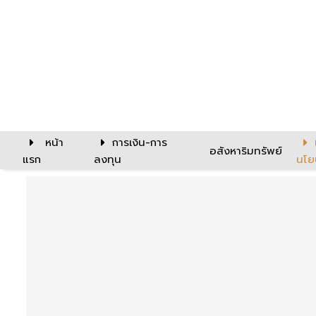
หน้า
การเงิน-การ
อสังหาริมทรัพย์
แรก
ลงทุน
นโย