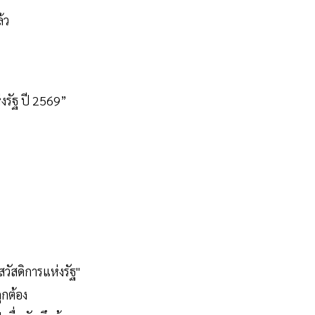
้ว
งรัฐ ปี 2569”
ัสดิการแห่งรัฐ"
กต้อง