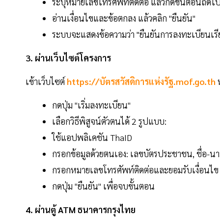
ระบุหมายเลขโทรศัพท์ติดต่อ แล้วกดขั้นตอนถัดไปเ
อ่านเงื่อนไขและข้อตกลง แล้วคลิก "ยืนยัน"
ระบบจะแสดงข้อความว่า "ยืนยันการลงทะเบียนเรี
3. ผ่านเว็บไซต์โครงการ
เข้าเว็บไซต์
https://บัตรสวัสดิการแห่งรัฐ.mof.go.th
กดปุ่ม "เริ่มลงทะเบียน"
เลือกวิธีพิสูจน์ตัวตนได้ 2 รูปแบบ:
ใช้แอปพลิเคชัน ThaID
กรอกข้อมูลด้วยตนเอง: เลขบัตรประชาชน, ชื่อ-นาม
กรอกหมายเลขโทรศัพท์ติดต่อและยอมรับเงื่อนไข
กดปุ่ม "ยืนยัน" เพื่อจบขั้นตอน
4. ผ่านตู้ ATM ธนาคารกรุงไทย