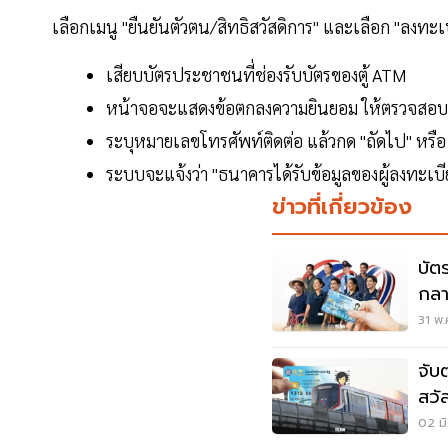
เลือกเมนู "ยืนยันตัวตน/สิทธิสวัสดิการ" และเลือก "ลงทะเ
เสียบบัตรประชาชนที่ช่องรับบัตรของตู้ ATM
หน้าจอจะแสดงข้อตกลงความยินยอม ให้ตรวจสอบข้
ระบุหมายเลขโทรศัพท์ติดต่อ แล้วกด "ถัดไป" หรือ
ระบบจะแจ้งว่า "ธนาคารได้รับข้อมูลของผู้ลงทะเบี
ข่าวที่เกี่ยวข้อง
บัต
กลา
จ่า
31 พ.
จับ
สวัส
รถไ
02 มิ