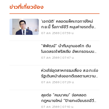
ข่าวที่เกี่ยวข้อง
‘เอกนิติ’ คลอดแพ็คเกจภาษีใหม่
ก.ย.นี้ รื้อภาษีอีวี หนุนค่ายรถตั้ง
โรงงานในไทย
07 ส.ค. 2569 | 07:59 น.
“พิพัฒน์” นำทีมบุกมอสโก ดัน
โมเดลรถไฟรัสเซีย อัพเกรดระบบ
รางไทย
07 ส.ค. 2569 | 07:47 น.
ห่วงโซ่อุตสาหกรรมเสี่ยง ส.อ.ท.เร่ง
รัฐเดินหน้าส่งออกดีเซลตามความ
จำเป็น
07 ส.ค. 2569 | 07:29 น.
ลุยต่อ “คมนาคม” จ่อคลอด
กฎหมายใหม่ “ป้ายทะเบียนรถอีวี
สะท้อนแสง” บังคับใช้ปีนี้
07 ส.ค. 2569 | 07:10 น.