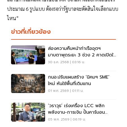
ประมาณ 6 รูปแบบ ต้องรอว่ารัฐบาลจะตัดสินใจเลือกแบบ
ไหน”
ข่าวที่เกี่ยวข้อง
ส่องความคืบหน้าท่าเรืออุตฯ
มาบตาพุดระยะ 3 ช่วง 2 คาดเปิดใช้
ปี 69
30 ธ.ค. 2568 | 03:16 น.
กนอ.ปรับแผนสร้าง ‘นิคมฯ SME’
ใหม่ หันใช้พื้นที่เดิมแทน
01 พ.ค. 2569 | 01:11 น.
‘วราวุธ’ เร่งเครื่อง LCC พลิก
พลังงาน-การเงิน ปั้นคาร์บอน
เครดิตไทยบุกตลาดโลก
05 พ.ค. 2569 | 06:19 น.