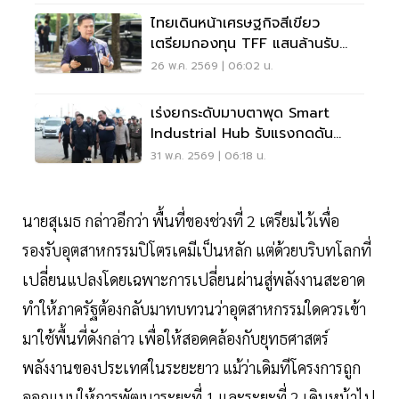
ไทยเดินหน้าเศรษฐกิจสีเขียว
เตรียมกองทุน TFF แสนล้านรับ
AI-พลังงานสะอาด
26 พ.ค. 2569 | 06:02 น.
เร่งยกระดับมาบตาพุด Smart
Industrial Hub รับแรงกดดัน
เศรษฐกิจโลก พลังงานแพง
31 พ.ค. 2569 | 06:18 น.
นายสุเมธ กล่าวอีกว่า พื้นที่ของช่วงที่ 2 เตรียมไว้เพื่อ
รองรับอุตสาหกรรมปิโตรเคมีเป็นหลัก แต่ด้วยบริบทโลกที่
เปลี่ยนแปลงโดยเฉพาะการเปลี่ยนผ่านสู่พลังงานสะอาด
ทำให้ภาครัฐต้องกลับมาทบทวนว่าอุตสาหกรรมใดควรเข้า
มาใช้พื้นที่ดังกล่าว เพื่อให้สอดคล้องกับยุทธศาสตร์
พลังงานของประเทศในระยะยาว แม้ว่าเดิมทีโครงการถูก
ออกแบบให้การพัฒนาระยะที่ 1 และระยะที่ 2 เดินหน้าไป