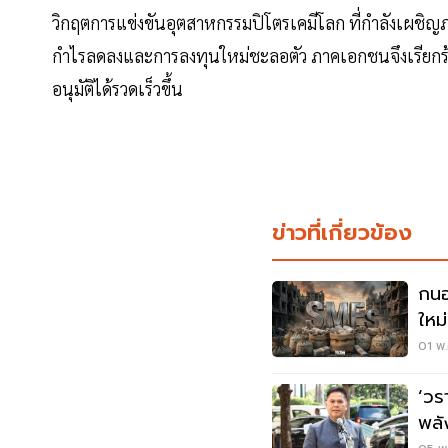
วิกฤตการแข่งขันอุตสาหกรรมปิโตรเคมีโลก ที่กำลังเผชิ
กำไรลดลงและการลงทุนใหม่ชะลอตัว ภาคเอกชนจึงเรียกร้อง
อนุมัติได้รวดเร็วขึ้น
ข่าวที่เกี่ยวข้อง
กนอ
ใหม่
01 พ.
‘วร
พลั