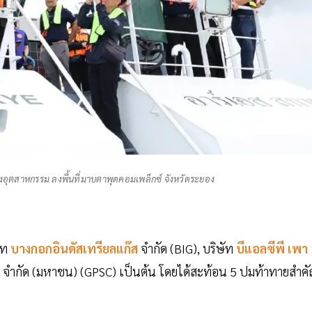
งอุตสาหกรรม ลงพื้นที่มาบตาพุดคอมเพล็กซ์ จังหวัดระยอง
ัท
บางกอกอินดัสเทรียลแก๊ส
จำกัด (BIG), บริษัท
บีแอลซีพี เพา
่
จำกัด (มหาชน) (GPSC) เป็นต้น โดยได้สะท้อน 5 ปมท้าทายสำค