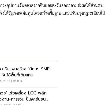
ญภาวะอุปทานล้นตลาดจากจีนและตะวันออกกลาง ส่งผลให้ส่วนต่าง
ให้รัฐเร่งลดต้นทุนโครงสร้างพื้นฐาน และปรับปรุงกฎระเบียบให
.ปรับแผนสร้าง ‘นิคมฯ SME’
 หันใช้พื้นที่เดิมแทน
ค. 2569 | 01:11 น.
าวุธ’ เร่งเครื่อง LCC พลิก
งงาน-การเงิน ปั้นคาร์บอน