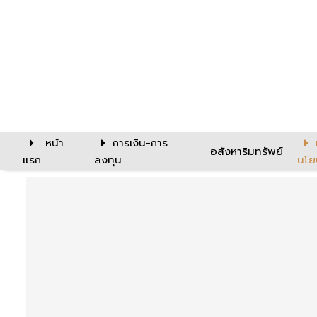
หน้า
การเงิน-การ
อสังหาริมทรัพย์
แรก
ลงทุน
นโย