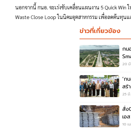
นอกจากนี้ กนอ. จะเร่งขับเคลื่อนแผนงาน 5 Quick Win 
Waste Close Loop ในนิคมอุตสาหกรรม เพื่อลดต้นทุนและ
ข่าวที่เกี่ยวข้อง
กนอ
Sma
ย้า
20 มี
‘กน
สร้
25 มี
สั่
เอส
เหล
10 เม