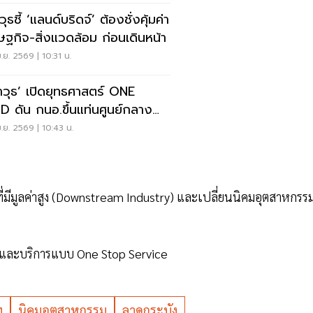
ุธชี้ ‘แลนด์บริดจ์’ ต้องชั่งคุ้มค่า
ษฐกิจ-สิ่งแวดล้อม ก่อนเดินหน้า
.ย. 2569 | 10:31 น.
าวุธ’ เปิดยุทธศาสตร์ ONE
D ดัน กนอ.ขึ้นแท่นศูนย์กลาง
ุนโลก
.ย. 2569 | 10:43 น.
ีมูลค่าสูง (Downstream Industry) และเปลี่ยนนิคมอุตสาหกรรมส
ูลและบริการแบบ One Stop Service
ฯ
นิคมอุตสาหกรรม
ลาดกระบัง