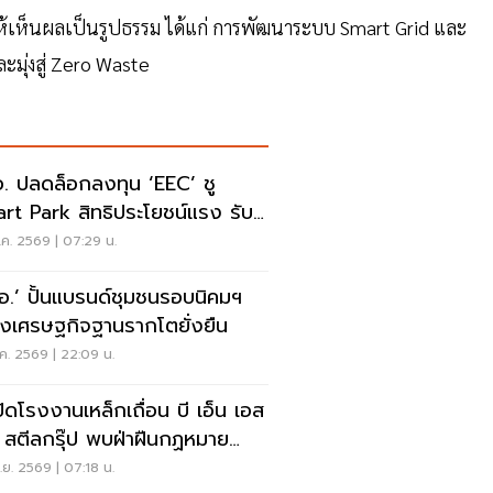
ให้เห็นผลเป็นรูปธรรม ได้แก่ การพัฒนาระบบ Smart Grid และ
มุ่งสู่ Zero Waste
. ปลดล็อกลงทุน ‘EEC’ ชู
rt Park สิทธิประโยชน์แรง รับ
ยฐานผลิตโลก
.ค. 2569 | 07:29 น.
อ.’ ปั้นแบรนด์ชุมชนรอบนิคมฯ
างเศรษฐกิจฐานรากโตยั่งยืน
.ค. 2569 | 22:09 น.
งปิดโรงงานเหล็กเถื่อน บี เอ็น เอส
 สตีลกรุ๊ป พบฝ่าฝืนกฏหมาย
็กปี 68
.ย. 2569 | 07:18 น.