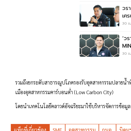
วราว
เศร
30 เม
‘วร
MIN
ลงท
30 เม
รวมถึงยกระดับสาธารณูปโภครองรับอุตสาหกรรมปลายน้ำที่ม
เมืองอุตสาหกรรมคาร์บอนต่ำ (Low Carbon City)
โดยนำเทคโนโลยีคลาวด์อัจฉริยะมาใช้บริหารจัดการข้อม
แท็กที่เกี่ยวข้อง
SME
อุตสาหกรรม
กนอ.
นิคม