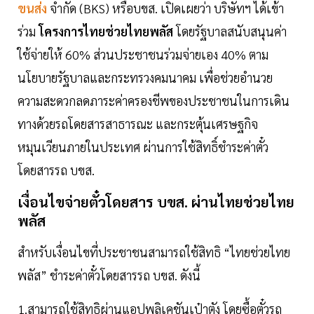
ขนส่ง
จำกัด (BKS) หรือบขส. เปิดเผยว่า บริษัทฯ ได้เข้า
ร่วม
โครงการไทยช่วยไทยพลัส
โดยรัฐบาลสนับสนุนค่า
ใช้จ่ายให้ 60% ส่วนประชาชนร่วมจ่ายเอง 40% ตาม
นโยบายรัฐบาลและกระทรวงคมนาคม เพื่อช่วยอำนวย
ความสะดวกลดภาระค่าครองชีพของประชาชนในการเดิน
ทางด้วยรถโดยสารสาธารณะ และกระตุ้นเศรษฐกิจ
หมุนเวียนภายในประเทศ ผ่านการใช้สิทธิ์ชำระค่าตั๋ว
โดยสารรถ บขส.
เงื่อนไขจ่ายตั๋วโดยสาร บขส. ผ่านไทยช่วยไทย
พลัส
สำหรับเงื่อนไขที่ประชาชนสามารถใช้สิทธิ “ไทยช่วยไทย
พลัส” ชำระค่าตั๋วโดยสารรถ บขส. ดังนี้
1.สามารถใช้สิทธิผ่านแอปพลิเคชันเป๋าตัง โดยซื้อตั๋วรถ