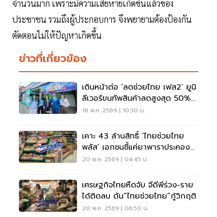
จำนวนมาก เพราะมีความเสียหายเกิดขึ้นแล้วของ
ประชาชน รวมถึงผู้ประกอบการ จึงพยายามต้องป้องกัน
ตัดตอนไม่ให้ปัญหาเกิดขึ้น
ข่าวที่เกี่ยวข้อง
เดินหน้าต่อ ‘ลดช่วยไทย เฟส2’ ยูนิ
ลีเวอร์ขนทัพสินค้าลดสูงสุด 50%
ยาวถึงสิ้นมิ.ย.
18 พ.ค. 2569 | 10:30 น.
เคาะ 43 ล้านสิทธิ์ ‘ไทยช่วยไทย
พลัส’ เอกชนชี้แค่ยาพาราประคอง
เศรษฐกิจ
20 พ.ค. 2569 | 04:45 น.
เศรษฐกิจไทยหืดจับ จีดีพีร่วง-ราย
ได้ติดลบ ดัน“ไทยช่วยไทย”กู้วิกฤติ
20 พ.ค. 2569 | 06:50 น.