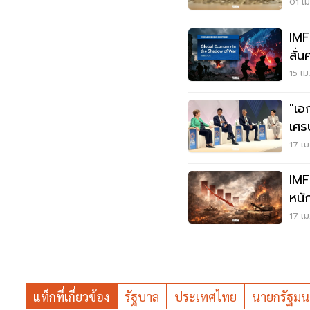
บาท
01 เม
IMF
สั่
ร้า
15 เม
"เอ
เศร
เวท
17 เม
IMF
หนั
17 เม
แท็กที่เกี่ยวข้อง
รัฐบาล
ประเทศไทย
นายกรัฐมน