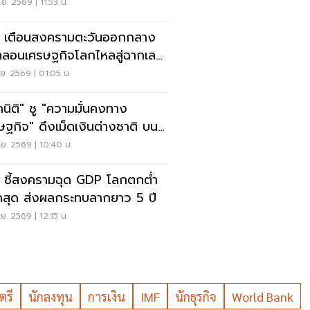
อ่อน
.ย. 2569 | 11:53 น.
 เตือนสงครามตะวันออกกลาง
นคลอนเศรษฐกิจโลกไหลสู่ฉากเลว
ย เสี่ยงถดถอย
.ย. 2569 | 01:05 น.
กนิติ" ชู "ความมั่นคงทาง
ษฐกิจ" ดึงเม็ดเงินต่างชาติ บน
ี IMF-ธนาคารโลก
.ย. 2569 | 10:40 น.
 ชี้สงครามฉุด GDP โลกตกต่ำ
กสุด ส่งผลกระทบลากยาว 5 ปี
.ย. 2569 | 12:15 น.
ตรี
นักลงทุน
การเงิน
IMF
นักธุรกิจ
World Bank