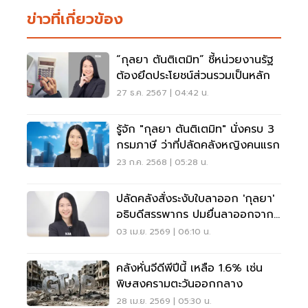
ข่าวที่เกี่ยวข้อง
“กุลยา ตันติเตมิท” ชี้หน่วยงานรัฐ
ต้องยึดประโยชน์ส่วนรวมเป็นหลัก
27 ธ.ค. 2567 | 04:42 น.
รู้จัก "กุลยา ตันติเตมิท" นั่งครบ 3
กรมภาษี ว่าที่ปลัดคลังหญิงคนแรก
23 ก.ค. 2568 | 05:28 น.
ปลัดคลังสั่งระงับใบลาออก 'กุลยา'
อธิบดีสรรพากร ปมยื่นลาออกจาก
ราชการ
03 เม.ย. 2569 | 06:10 น.
คลังหั่นจีดีพีปีนี้ เหลือ 1.6% เซ่น
พิษสงครามตะวันออกกลาง
28 เม.ย. 2569 | 05:30 น.