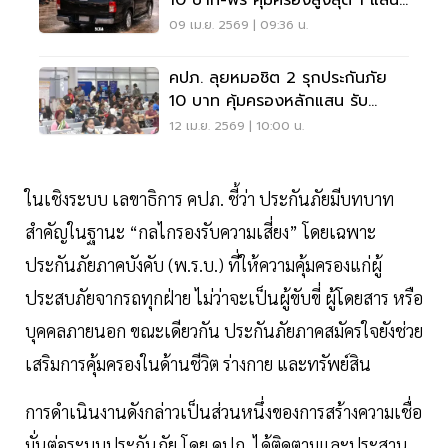
10 บาท-ฟรี คุ้มครองสูงสุด 1 แสน
บาท
09 เม.ย. 2569 | 09:36 น.
คปภ. ลุยหมอชิต 2 รุกประกันภัย
10 บาท คุ้มครองหลักแสน รับ
สงกรานต์
12 เม.ย. 2569 | 10:00 น.
ในเชิงระบบ เลขาธิการ คปภ. ชี้ว่า ประกันภัยมีบทบาท
สำคัญในฐานะ “กลไกรองรับความเสี่ยง” โดยเฉพาะ
ประกันภัยภาคบังคับ (พ.ร.บ.) ที่ให้ความคุ้มครองแก่ผู้
ประสบภัยจากรถทุกฝ่าย ไม่ว่าจะเป็นผู้ขับขี่ ผู้โดยสาร หรือ
บุคคลภายนอก ขณะเดียวกัน ประกันภัยภาคสมัครใจยังช่วย
เสริมการคุ้มครองในด้านชีวิต ร่างกาย และทรัพย์สิน
การดำเนินงานดังกล่าวเป็นส่วนหนึ่งของการสร้างความเชื่อ
มั่นต่อระบบประกันภัย โดย คปภ. ได้ติดตามและประสาน