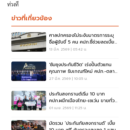
ท่วงที
ข่าวที่เกี่ยวข้อง
ศาลปกครองไม่ระงับมาตรการระบุ
ชื่อผู้ขับขี่ 5 คน คปภ.ชี้ช่วยลดเบี้ย
ประกัน
13 มี.ค. 2569 | 05:42 น.
'ซัมซุงประกันชีวิต' เร่งปั้นตัวแทน
คุณภาพ รับเกณฑ์ใหม่ คปภ.-ตลาด
แข่งดุ
27 มี.ค. 2569 | 10:05 น.
ประกันสงกรานต์เริ่ม 10 บาท
คปภ.ผนึกเมืองไทย-เซเว่น ขายทั่ว
ประเทศ
01 เม.ย. 2569 | 11:25 น.
มัดรวม ‘ประกันภัยสงกรานต์’ เบี้ย