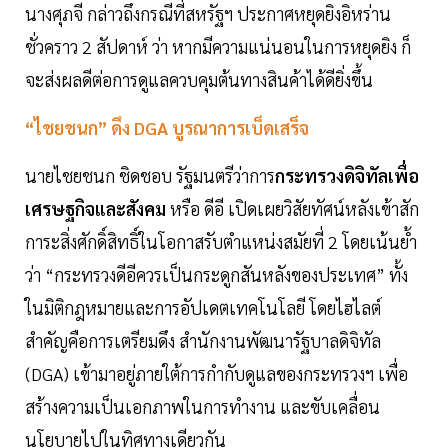
นางศุภจี กล่าวถึงกรณีที่สหรัฐฯ ประกาศหยุดยิงอิหร่าน
ชั่วคราว 2 สัปดาห์ ว่า หากมีความแน่นอนในการหยุดยิง ก็
จะส่งผลดีต่อการดูแลควบคุมต้นทางสินค้าได้ดียิ่งขึ้น
“ไชยชนก” ดึง DGA บูรณาการเบ็ดเสร็จ
นายไชยชนก ชิดชอบ รัฐมนตรีว่าการ
กระทรวงดิจิทัลเพื่อ
เศรษฐกิจและสังคม
หรือ ดีอี เปิดเผยวิสัยทัศน์หลังเข้าสัก
การะสิ่งศักดิ์สิทธิ์ในโอกาสรับตำแหน่งสมัยที่ 2 โดยเน้นย้ำ
ว่า “กระทรวงดีอีควรเป็นกระดูกสันหลังของประเทศ” ทั้ง
ในมิติกฎหมายและการอัปเดตเทคโนโลยี โดยไฮไลต์
สำคัญคือการเตรียมดึง สำนักงานพัฒนารัฐบาลดิจิทัล
(DGA) เข้ามาอยู่ภายใต้การกำกับดูแลของกระทรวงฯ เพื่อ
สร้างความเป็นเอกภาพในการทำงาน และขับเคลื่อน
นโยบายไปในทิศทางเดียวกัน