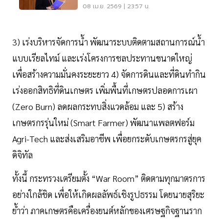
ชมสดวันนี้ 9 เม.ย.69
08 เม.ย. 2569 | 23:57 น.
3) เร่งบริหารจัดการน้ำ พัฒนาระบบติดตามสถานการณ์น้ำ
แบบเรียลไทม์ และเร่งโครงการชลประทานขนาดใหญ่
เพื่อสร้างความมั่นคงระยะยาว 4) จัดการดินและที่ดินทำกิน
เร่งออกสิทธิที่ดินเกษตร เพิ่มพื้นที่เกษตรปลอดการเผา
(Zero Burn) ลดผลกระทบสิ่งแวดล้อม และ 5) สร้าง
เกษตรกรรุ่นใหม่ (Smart Farmer) พัฒนาแพลตฟอร์ม
Agri-Tech และส่งเสริมอาชีพ เพื่อยกระดับเกษตรกรสู่ยุค
ดิจิทัล
ทั้งนี้ กระทรวงเตรียมตั้ง “War Room” ติดตามทุกมาตรการ
อย่างใกล้ชิด เพื่อให้เกิดผลลัพธ์เชิงรูปธรรม โดยนายสุริยะ
ย้ำว่า ภาคเกษตรคือเครื่องยนต์หลักของเศรษฐกิจฐานราก