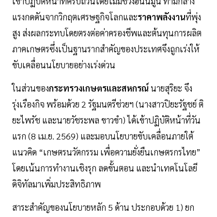
เข้าปฏิบัติหน้าที่ครบถ้วนโดยไม่มีช่วงฮันนีมูน ท่ามกลาง
แรงกดดันจากวิกฤตเศรษฐกิจโลกและ
ราคาพลังงาน
ที่พุ่ง
สูง ส่งผลกระทบโดยตรงต่อค่าครองชีพและต้นทุนการผลิต
ภาคเกษตรซึ่งเป็นฐานรากสำคัญของประเทศจึงถูกเร่งให้
ขับเคลื่อนนโยบายอย่างเร่งด่วน
ในส่วนของ
กระทรวงเกษตรและสหกรณ์
นายสุริยะ จึง
รุ่งเรืองกิจ พร้อมด้วย 2 รัฐมนตรีช่วยฯ (นางสาวปิยะรัฐชย์ ติ
ยะไพรัช และนายวัชระพล ขาวขำ) ได้เข้าปฏิบัติหน้าที่วัน
แรก (8 เม.ย. 2569) และมอบนโยบายขับเคลื่อนภายใต้
แนวคิด “เกษตรนวัตกรรม เพื่อความยั่งยืนเกษตรกรไทย”
โดยเน้นการทำงานเชิงรุก ลดขั้นตอน และนำเทคโนโลยี
ดิจิทัลมาเพิ่มประสิทธิภาพ
สาระสำคัญของนโยบายหลัก 5 ด้าน ประกอบด้วย 1) ยก