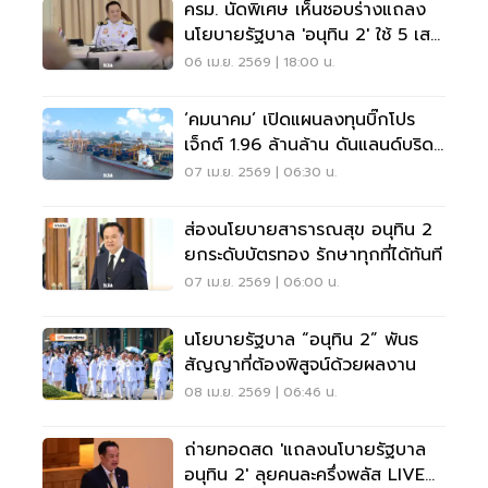
ครม. นัดพิเศษ เห็นชอบร่างแถลง
นโยบายรัฐบาล 'อนุทิน 2' ใช้ 5 เสา
หลักขับเคลื่อนประเทศ
06 เม.ย. 2569 | 18:00 น.
‘คมนาคม’ เปิดแผนลงทุนบิ๊กโปร
เจ็กต์ 1.96 ล้านล้าน ดันแลนด์บริดจ์
เรือธงรัฐบาลอนุทิน 2
07 เม.ย. 2569 | 06:30 น.
ส่องนโยบายสาธารณสุข อนุทิน 2
ยกระดับบัตรทอง รักษาทุกที่ได้ทันที
07 เม.ย. 2569 | 06:00 น.
นโยบายรัฐบาล “อนุทิน 2” พันธ
สัญญาที่ต้องพิสูจน์ด้วยผลงาน
08 เม.ย. 2569 | 06:46 น.
ถ่ายทอดสด 'แถลงนโบายรัฐบาล
อนุทิน 2' ลุยคนละครึ่งพลัส LIVE