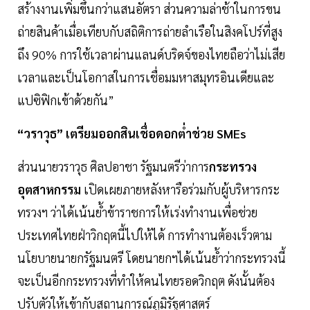
สร้างงานเพิ่มขึ้นกว่าแสนอัตรา ส่วนความล่าช้าในการขน
ถ่ายสินค้าเมื่อเทียบกับสถิติการถ่ายลำเรือในสิงคโปร์ที่สูง
ถึง 90% การใช้เวลาผ่านแลนด์บริดจ์ของไทยถือว่าไม่เสีย
เวลาและเป็นโอกาสในการเชื่อมมหาสมุทรอินเดียและ
แปซิฟิกเข้าด้วยกัน”
“วราวุธ” เตรียมออกสินเชื่อดอกต่ำช่วย SMEs
ส่วนนายวราวุธ ศิลปอาชา รัฐมนตรีว่าการ
กระทรวง
อุตสาหกรรม
เปิดเผยภายหลังหารือร่วมกับผู้บริหารกระ
ทรวงฯ ว่าได้เน้นย้ำข้าราชการให้เร่งทำงานเพื่อช่วย
ประเทศไทยฝ่าวิกฤตนี้ไปให้ได้ การทำงานต้องเร็วตาม
นโยบายนายกรัฐมนตรี โดยนายกฯได้เน้นย้ำว่ากระทรวงนี้
จะเป็นอีกกระทรวงที่ทำให้คนไทยรอดวิกฤต ดังนั้นต้อง
ปรับตัวให้เข้ากับสถานการณ์ภูมิรัฐศาสตร์