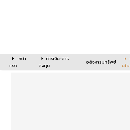
หน้า
การเงิน-การ
อสังหาริมทรัพย์
แรก
ลงทุน
นโย