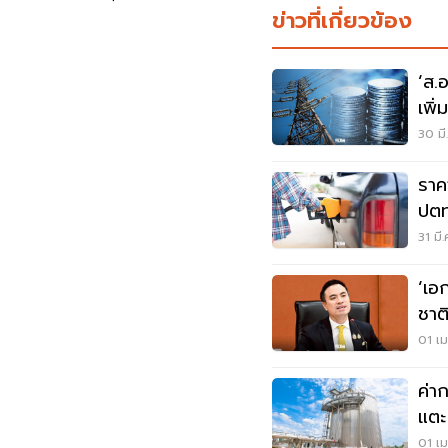
ข่าวที่เกี่ยวข้อง
‘ส.อ
เพิ
30 มี
ราค
ปตท
31 มี
‘เอ
ชาต
01 เม
ค่า
แตะ
01 เม