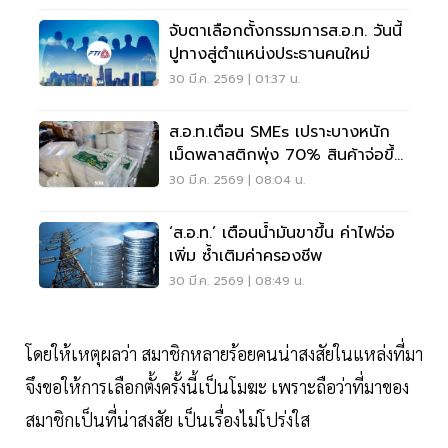
จับตาเลือกตั้งกรรมการส.อ.ท. วันนี้
ปูทางสู่ตำแหน่งประธานคนใหม่
30 มี.ค. 2569 | 01:37 น.
ส.อ.ท.เตือน SMEs เปราะบางหนัก
เม็ดพลาสติกพุ่ง 70% สินค้าจ่อขึ้น
ราคา
30 มี.ค. 2569 | 08:04 น.
‘ส.อ.ท.’ เตือนน้ำมันขาขึ้น ค่าไฟจ่อ
เพิ่ม ซ้ำเติมค่าครองชีพ
30 มี.ค. 2569 | 08:49 น.
โดยให้เหตุผลว่า สมาชิกหลายร้อยคนน่าสงสัยในแหล่งที่มา
จึงขอให้การเลือกตั้งครั้งนี้เป็นโมฆะ เพราะถือว่าที่มาของ
สมาชิกเป็นที่น่าสงสัย เป็นเรื่องไม่โปร่งใส