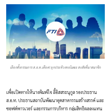
เลือกตั้งกรรมการ ส.อ.ท.เดือด! ลุกประท้วงขอโมฆะ สงสัยที่มาสมาชิก
เพื่อเปิดทางให้นางพิมพ์ใจ ลี้อิสสระนุกูล รองประธาน
ส.อ.ท. ประธานสถาบันพัฒนาอุตสาหกรรมสร้างสรรค์ และ
ซอฟต์พาวเวอร์ และกรรมการบริหาร กลุ่มสิทธิผลลงแทน