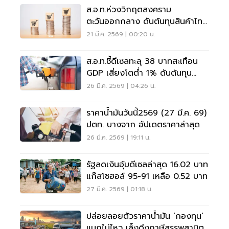
ส.อ.ท.ห่วงวิกฤตสงคราม
ตะวันออกกลาง ดันต้นทุนสินค้าไทย
พุ่ง 3-5%
21 มี.ค. 2569 | 00:20 น.
ส.อ.ท.ชี้ดีเซลทะลุ 38 บาทสะเทือน
GDP เสี่ยงโตต่ำ 1% ดันต้นทุน
ขนส่งพุ่ง 25% สินค้าขึ้นตาม
26 มี.ค. 2569 | 04:26 น.
ราคาน้ำมันวันนี้2569 (27 มี.ค. 69)
ปตท. บางจาก อัปเดตราคาล่าสุด
26 มี.ค. 2569 | 19:11 น.
รัฐลดเงินอุ้มดีเซลล่าสุด 16.02 บาท
แก๊สโซฮอล์ 95-91 เหลือ 0.52 บาท
27 มี.ค. 2569 | 01:18 น.
ปล่อยลอยตัวราคาน้ำมัน ‘กองทุน’
แบกไม่ไหว เล็งดึงภาษีสรรพสามิต