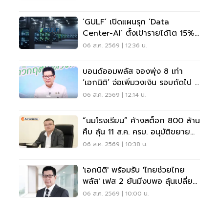
‘GULF’ เปิดแผนรุก ‘Data
Center-AI’ ตั้งเป้ารายได้โต 15%
เดินหน้าลงทุนยุโรป
06 ส.ค. 2569 | 12:36 น.
บอนด์ออมพลัส จองพุ่ง 8 เท่า
‘เอกนิติ’ จ่อเพิ่มวงเงิน รอบถัดไป 4
ก.ย.นี้
06 ส.ค. 2569 | 12:14 น.
“นมโรงเรียน” ค้างสต็อก 800 ล้าน
คืบ ลุ้น 11 ส.ค. ครม. อนุมัติขยาย
ถึง ม.3
06 ส.ค. 2569 | 10:38 น.
'เอกนิติ' พร้อมรับ 'ไทยช่วยไทย
พลัส' เฟส 2 ยันมีงบพอ ลุ้นเปลี่ยน
สูตรคืน 'คนละครึ่ง'
06 ส.ค. 2569 | 10:00 น.