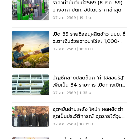
ราคาน้ำมันวันนี้2569 (8 ส.ค. 69)
บางจาก ปตท. อัปเดตราคาล่าสุด
07 ส.ค. 2569 | 19:11 น.
เปิด 35 รายชื่ออนุผลิตข้าว นบข. ชี้
ชะตาเงินช่วยชาวนาไร่ละ 1,000-
2,000
07 ส.ค. 2569 | 18:30 น.
บัญชีกลางปลดล็อก ‘ค่าใช้สอยรัฐ‘
เพิ่มเป็น 34 รายการ เปิดทางเบิก
ค่าซอฟต์แวร์
07 ส.ค. 2569 | 11:35 น.
อุตฯมันสำปะหลัง โคม่า ผลผลิตต่ำ
สุดเป็นประวัติการณ์ ฉุดรายได้วูบ
กว่า 8.5 หมื่นล้าน
07 ส.ค. 2569 | 10:05 น.