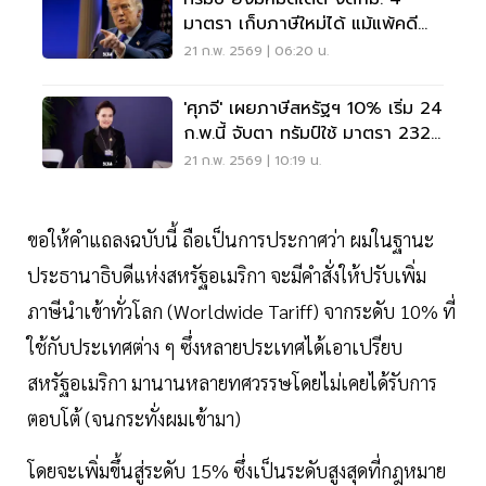
มาตรา เก็บภาษีใหม่ได้ แม้แพ้คดี
ศาลสูงสุดสหรัฐ
21 ก.พ. 2569 | 06:20 น.
'ศุภจี' เผยภาษีสหรัฐฯ 10% เริ่ม 24
ก.พ.นี้ จับตา ทรัมป์ใช้ มาตรา 232
เก็บเพิ่ม
21 ก.พ. 2569 | 10:19 น.
ขอให้คำแถลงฉบับนี้ ถือเป็นการประกาศว่า ผมในฐานะ
ประธานาธิบดีแห่งสหรัฐอเมริกา จะมีคำสั่งให้ปรับเพิ่ม
ภาษีนำเข้าทั่วโลก (Worldwide Tariff) จากระดับ 10% ที่
ใช้กับประเทศต่าง ๆ ซึ่งหลายประเทศได้เอาเปรียบ
สหรัฐอเมริกา มานานหลายทศวรรษโดยไม่เคยได้รับการ
ตอบโต้ (จนกระทั่งผมเข้ามา)
โดยจะเพิ่มขึ้นสู่ระดับ 15% ซึ่งเป็นระดับสูงสุดที่กฎหมาย