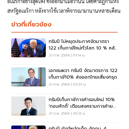
อเมริกาอย่างสุดโต่ง ซึ่งออกมาเมื่อวานนี้ โดยศาลฎีกาแห่ง
สหรัฐอเมริกา หลังจากใช้เวลาพิจารณามานานหลายเดือน
ข่าวที่เกี่ยวข้อง
ทรัมป์ ไม่หยุดประกาศงัดมาตรา
122 เก็บภาษีใหม่ทั่วโลก 10 % หลัง
แพ้คดีศาลสูงสุด
21 ก.พ. 2569 | 01:14 น.
เอกชนผวา ทรัมป์ งัดมาตรการ 122
เก็บภาษี10% ส่งออกไทยเสี่ยงทรุด
21 ก.พ. 2569 | 03:01 น.
ทรัมป์เก็บภาษีการค้ารอบใหม่ 10%
'กอบศักดิ์' เตือนสงครามการค้ายก
ที่ 2 ที่ยังไม่จบ
21 ก.พ. 2569 | 05:13 น.
ทรัมป์ ยังมีหมัดเด็ด งัดกม. 4