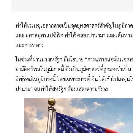
ทำให้เวเนซุเอลากลายเป็นจุดยุทธศาสตร์สำคัญในภูมิภาคละติ
และ มหาสมุทรแปซิฟิก ทำให้ คลองปานามา และเส้นทางกา
และการทหาร
ในช่วงที่ผ่านมา สหรัฐฯ มีนโยบาย “การแทรกแซงในเขตหลังบ
มามีอิทธิพลในภูมิภาคนี้ ซึ่งเป็นภูมิศาสตร์ที่ถูกมองว่า
อิทธิพลในภูมิภาคนี้ โดยเฉพาะการที่ จีน ได้เข้าไปลงท
ปานามา จนทำให้สหรัฐฯ ต้องแสดงความกังวล