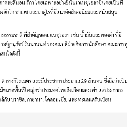
ูมิภาคละตินอเมริกา โดยเฉพาะอย่างยิ่งในเวเนซุเอลาซึ่งเคยเป็นที่
 ฮิวโก ชาเวซ และมาดูโรที่มีแนวคิดสังคมนิยมและสนับสนุน
กรธรรมชาติ ที่สำคัญของเวเนซุเอลา เช่น น้ำมันและทองคำ ที่มี
จารย์ฐานุวัชร์ รินนานนท์ รองคณบดีฝ่ายกิจการนักศึกษา คณะการท
สนใจดังนี้
 ตารางกิโลเมตร และมีประชากรประมาณ 29 ล้านคน ซึ่งถือว่าเป็
จะมีขนาดพื้นที่ใหญ่กว่าประเทศไทยถึงเกือบสองเท่า แต่ประชากร
ู่ใกล้กับ บราซิล, กายานา, โคลอมเบีย, และ ทะเลแคริบเบียน