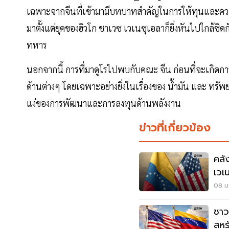
เฉพาะจากจีนที่เข้ามามีบทบาทสำคัญในการให้ทุนและความช่
มาตั้งแต่ยุคของฮิวโก ชาเวซ เวเนซุเอลาก็ยิ่งหันไปใกล้ชิ
ทหาร
นอกจากนี้ การที่มาดูโรไปพบกับคณะ จีน ก่อนที่จะเกิดกา
ด้านต่างๆ โดยเฉพาะอย่างยิ่งในเรื่องของ น้ำมัน และ ทรั
แง่ของการพัฒนาและการลงทุนด้านพลังงาน
ข่าวที่เกี่ยวข้อง
คลั
เวเ
โล
08 ม.
ชาว
สหร