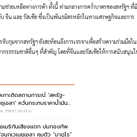
วยเหลือทางการค้า ทั้งนี้ ท่ามกลางการคว่ำบาตรของสหรัฐฯ ที่ม
ดกับ จีน และ รัสเซีย ซึ่งเป็นพันธมิตรหลักในทางเศรษฐกิจและการ
รจับกุมจากสหรัฐฯ ยังสะท้อนถึงการเจรจาเพื่อสร้างความร่วมมือใน
พยากรธรรมชาติอื่นๆ ที่สำคัญ โดยที่จีนและรัสเซียให้การสนับสนุน
งเกาะติดสถานการณ์ ‘สหรัฐ-
นซุเอลา’ หวั่นกระทบราคาน้ำมัน
ก
ค. 2569 | 05:23 น.
อเมริกันเสียงแตก ปมกองทัพ
ัฐบุกเวเนซุเอลา คุมตัว "มาดูโร"