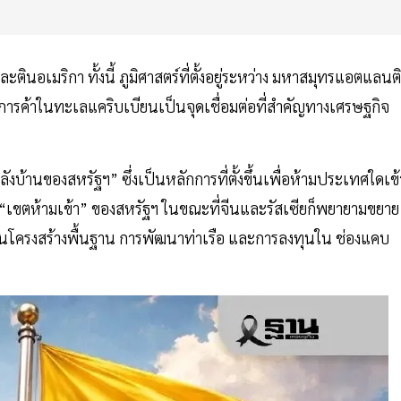
นอเมริกา ทั้งนี้ ภูมิศาสตร์ที่ตั้งอยู่ระหว่าง มหาสมุทรแอตแลนต
รค้าในทะเลแคริบเบียนเป็นจุดเชื่อมต่อที่สำคัญทางเศรษฐกิจ
้านของสหรัฐฯ” ซึ่งเป็นหลักการที่ตั้งขึ้นเพื่อห้ามประเทศใดเข้
เป็น “เขตห้ามเข้า” ของสหรัฐฯ ในขณะที่จีนและรัสเซียก็พยายามขยาย
ุนในโครงสร้างพื้นฐาน การพัฒนาท่าเรือ และการลงทุนใน ช่องแคบ