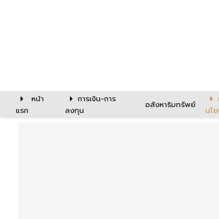
หน้า
การเงิน-การ
อสังหาริมทรัพย์
แรก
ลงทุน
นโย