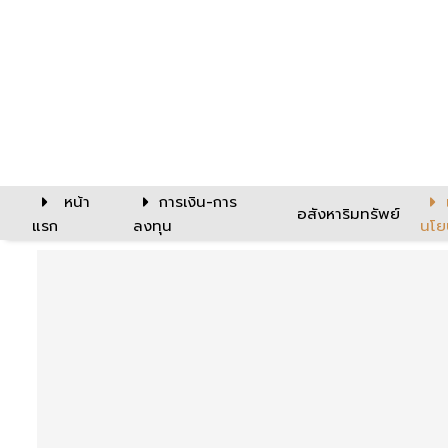
หน้า
การเงิน-การ
อสังหาริมทรัพย์
แรก
ลงทุน
นโย