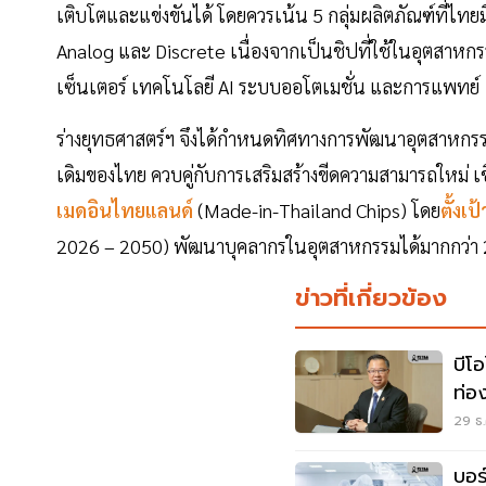
เติบโตและแข่งขันได้ โดยควรเน้น 5 กลุ่มผลิตภัณฑ์ที่ไทย
Analog และ Discrete เนื่องจากเป็นชิปที่ใช้ในอุตสาหก
เซ็นเตอร์ เทคโนโลยี AI ระบบออโตเมชั่น และการแพทย์
ร่างยุทธศาสตร์ฯ จึงได้กำหนดทิศทางการพัฒนาอุตสาหกรรมเ
เดิมของไทย ควบคู่กับการเสริมสร้างขีดความสามารถใหม่ เชื
เมดอินไทยแลนด์
(Made-in-Thailand Chips) โดย
ตั้งเ
2026 – 2050) พัฒนาบุคลากรในอุตสาหกรรมได้มากกว่า
ข่าวที่เกี่ยวข้อง
บีโ
ท่อ
ล้า
29 ธ.
บอร