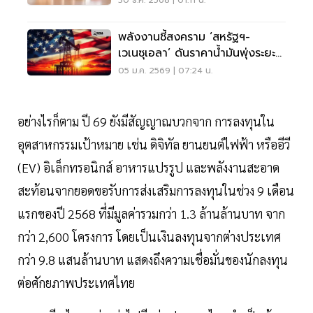
30 ธ.ค. 2568 | 01:11 น.
พลังงานชี้สงคราม ‘สหรัฐฯ-
เวเนซุเอลา’ ดันราคาน้ำมันพุ่งระยะ
สั้น
05 ม.ค. 2569 | 07:24 น.
อย่างไรก็ตาม ปี 69 ยังมีสัญญาณบวกจาก การลงทุนใน
อุตสาหกรรมเป้าหมาย เช่น ดิจิทัล ยานยนต์ไฟฟ้า หรืออีวี
(EV) อิเล็กทรอนิกส์ อาหารแปรรูป และพลังงานสะอาด
สะท้อนจากยอดขอรับการส่งเสริมการลงทุนในช่วง 9 เดือน
แรกของปี 2568 ที่มีมูลค่ารวมกว่า 1.3 ล้านล้านบาท จาก
กว่า 2,600 โครงการ โดยเป็นเงินลงทุนจากต่างประเทศ
กว่า 9.8 แสนล้านบาท แสดงถึงความเชื่อมั่นของนักลงทุน
ต่อศักยภาพประเทศไทย