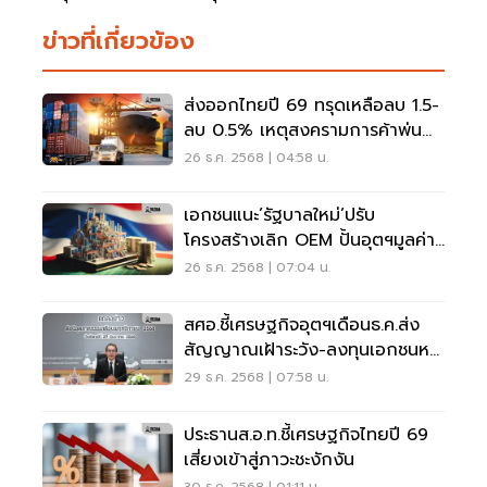
ข่าวที่เกี่ยวข้อง
ส่งออกไทยปี 69 ทรุดเหลือลบ 1.5-
ลบ 0.5% เหตุสงครามการค้าพ่น
พิษ
26 ธ.ค. 2568 | 04:58 น.
เอกชนแนะ’รัฐบาลใหม่’ปรับ
โครงสร้างเลิก OEM ปั้นอุตฯมูลค่า
สูง
26 ธ.ค. 2568 | 07:04 น.
สศอ.ชี้เศรษฐกิจอุตฯเดือนธ.ค.ส่ง
สัญญาณเฝ้าระวัง-ลงทุนเอกชนหด
ตัวสูง
29 ธ.ค. 2568 | 07:58 น.
ประธานส.อ.ท.ชี้เศรษฐกิจไทยปี 69
เสี่ยงเข้าสู่ภาวะชะงักงัน