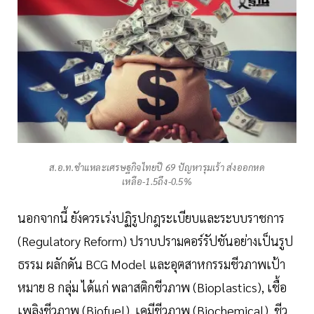
ส.อ.ท.ชำแหละเศรษฐกิจไทยปี 69 ปัญหารุมเร้า ส่งออกหด
เหลือ-1.5ถึง-0.5%
นอกจากนี้ ยังควรเร่งปฏิรูปกฎระเบียบและระบบราชการ
(Regulatory Reform) ปราบปรามคอร์รัปชันอย่างเป็นรูป
ธรรม ผลักดัน BCG Model และอุตสาหกรรมชีวภาพเป้า
หมาย 8 กลุ่ม ได้แก่ พลาสติกชีวภาพ (Bioplastics), เชื้อ
เพลิงชีวภาพ (Biofuel), เคมีชีวภาพ (Biochemical), ชีว