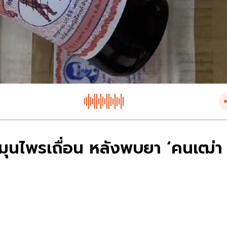
มุนไพรเถื่อน หลังพบยา ‘คนเฒ่า