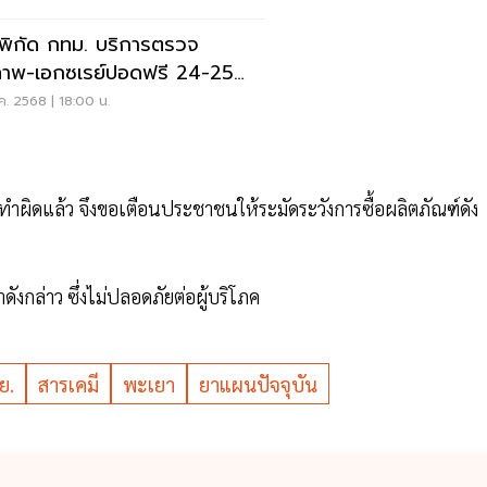
กพิกัด กทม. บริการตรวจ
ภาพ-เอกซเรย์ปอดฟรี 24-25
นี้
ค. 2568 | 18:00 น.
ำผิดแล้ว จึงขอเตือนประชาชนให้ระมัดระวังการซื้อผลิตภัณฑ์ดัง
กล่าว ซึ่งไม่ปลอดภัยต่อผู้บริโภค
ย.
สารเคมี
พะเยา
ยาแผนปัจจุบัน