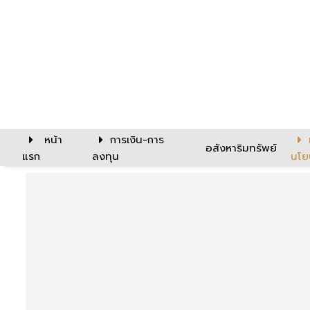
หน้า
การเงิน-การ
อสังหาริมทรัพย์
แรก
ลงทุน
นโย