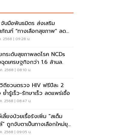
 จับมือพันธมิตร ส่งเสริม
ตภัณฑ์ “ทางเลือกสุขภาพ” ลด
ค NCDs
ค. 2568 | 09:28 น.
ยกระดับสุขภาพลดโรค NCDs
งฉุดเศรษฐกิจกว่า 1.6 ล้านล.
ค. 2568 | 08:10 น.
วิถีชวนตรวจ HIV ฟรีปีละ 2
ง ย้ำรู้เร็ว-รักษาเร็ว ลดแพร่เชื้อ
ค. 2568 | 08:47 น.
์เลี้ยงป่วยเรื้อรังเพิ่ม "สเต็ม
ล์" ถูกจับตาเป็นทางเลือกใหม่ยุค
 Parenting
ค. 2568 | 09:05 น.