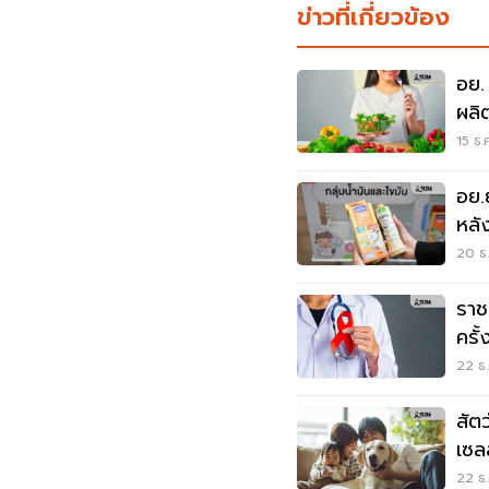
ข่าวที่เกี่ยวข้อง
อย.
ผลิ
โร
15 ธ.
อย.
หลั
20 ธ.
ราช
ครั้
22 ธ.
สัตว
เซล
Pet
22 ธ.