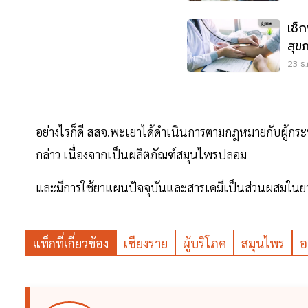
เช็
สุข
ธ.ค.
23 ธ.
อย่างไรก็ดี สสจ.พะเยาได้ดำเนินการตามกฎหมายกับผู้กระท
กล่าว เนื่องจากเป็นผลิตภัณฑ์สมุนไพรปลอม
และมีการใช้ยาแผนปัจจุบันและสารเคมีเป็นส่วนผสมในยาดัง
แท็กที่เกี่ยวข้อง
เชียงราย
ผู้บริโภค
สมุนไพร
อ