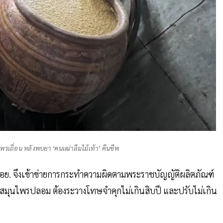
รเถื่อน หลังพบยา ‘คนเฒ่าลืมไม้เท้า’ คืนชีพ
ก อย. จึงเข้าข่ายการกระทำความผิดตามพระราชบัญญัติผลิตภัณฑ์
สมุนไพรปลอม ต้องระวางโทษจำคุกไม่เกินสิบปี และปรับไม่เกิน