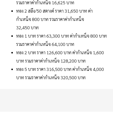
รวมราคาค่ากำเหน็จ 16,625 บาท
ทอง 2 สลึง/50 สตางค์ ราคา 31,650 บาท ค่า
กำเหน็จ 800 บาท รวมราคาค่ากำเหน็จ
32,450 บาท
ทอง 1 บาท ราคา 63,300 บาท ค่ากำเหน็จ 800 บาท
รวมราคาค่ากำเหน็จ 64,100 บาท
ทอง 2 บาท ราคา 126,600 บาท ค่ากำเหน็จ 1,600
บาท รวมราคาค่ากำเหน็จ 128,200 บาท
ทอง 5 บาท ราคา 316,500 บาท ค่ากำเหน็จ 4,000
บาท รวมราคาค่ากำเหน็จ 320,500 บาท