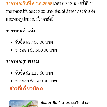
ราคาทองวันที่ 6 ธ.ค.2568
เวลา 09.13 น. (ครั้งที่ 1)
ราคาทองปรับลดลง 200 บาท ส่งผลให้ราคาทองคำแท่ง
และทองรูปพรรณ มีราคาดังนี้
ราคาทองคำแท่ง
รับซื้อ 63,400.00 บาท
ขายออก 63,500.00 บาท
ราคาทองรูปพรรณ
รับซื้อ 62,125.68 บาท
ขายออก 64,300.00 บาท
ข่าวที่เกี่ยวข้อง
ส่งออกสินค้าเกษตรระทึก‘ข้าว-