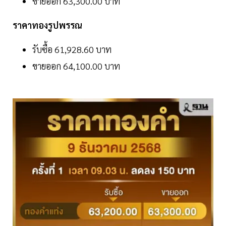
ขายออก 63,300.00 บาท
ราคาทองรูปพรรณ
รับซื้อ 61,928.60 บาท
ขายออก 64,100.00 บาท