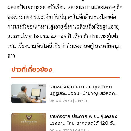
ผลต่อปัจเจกบุคคล-ครัวเรือน-ตลาดแรงงานและเศรษฐกิจ
ของประเทศ ขณะเดียวกันปัญหาในอีกด้านของไทยคือ
การเร่งตัวของแรงงานสูงอายุ ซึ่งค่าเฉลี่ยหรือมัธยฐานอายุ
แรงงานไทยประมาณ 42 - 45 ปี เทียบกับประเทศคู่แข่ง
เช่น เวียดนาม อินโดนีเซีย กำลังแรงงานอยู่ในช่วงวัยหนุ่ม
สาว
ข่าวที่เกี่ยวข้อง
เอกชนรับลูก ขยายอายุเกษียณ
ปฏิรูประบบออม–บำนาญ-สวัสดิการ
ทั้งระบบ
06 พ.ย. 2568 | 21:17 น.
ราชกิจจาฯ ประกาศ พ.ร.บ.คุ้มครอง
แรงงาน ใหม่ ลาคลอดได้ 120 วัน
08 พ.ย. 2568 | 04:09 น.