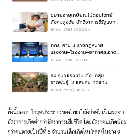
ขยายอายุเกษียณไม่ตอบโจทย์
สังคมสูงวัย นักวิชาการชี้รัฐแบก
ภาระเพิ่มขึ้น
10 พ.ย. 2568 | 02:00 น.
กกร. ค้าน 3 ร่างกฎหมาย
แรงงาน–โรงงาน–อากาศสะอาด
ทุบภาคธุรกิจอ่วม
12 พ.ย. 2568 | 09:31 น.
ชง รมว.แรงงาน ดึง ‘กลุ่ม
ชาติพันธุ์’ 2 แสนคน ทดแทน
แรงงานกัมพูชา
15 พ.ย. 2568 | 06:32 น.
ทั้งนี้มองว่า วิกฤตประชากรของไทยกำลังก่อตัว เป็นผลจาก
อัตราการเกิดต่ำกว่าอัตราการเสียชีวิต โดยอัตราคนเกิดน้อย
กว่าคนตายเป็นปีที่ 5 จำนวนเด็กเกิดใหม่ลดลงในช่วง 9