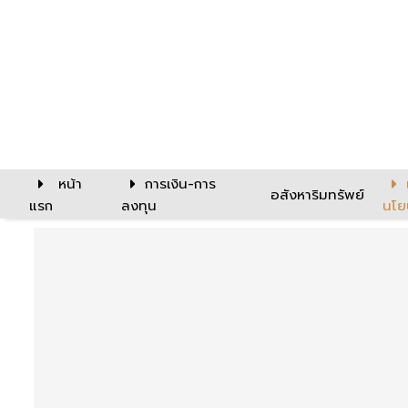
หน้า
การเงิน-การ
อสังหาริมทรัพย์
แรก
ลงทุน
นโย