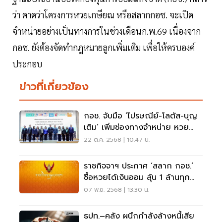
ว่า คาดว่าโครงการหวยเกษียณ หรือสลากกอช. จะเปิด
จำหน่ายอย่างเป็นทางการในช่วงเดือนก.พ.69 เนื่องจาก
กอช. ยังต้องจัดทำกฎหมายลูกเพิ่มเติม เพื่อให้ครบองค์
ประกอบ
ข่าวที่เกี่ยวข้อง
กอช. จับมือ ‘ไปรษณีย์-โลตัส-บุญ
เติม’ เพิ่มช่องทางจำหน่าย หวย
เกษียณ
22 ต.ค. 2568 | 10:47 น.
ราชกิจจาฯ ประกาศ ‘สลาก กอช.‘
ซื้อหวยได้เงินออม ลุ้น 1 ล้านทุก
ศุกร์
07 พ.ย. 2568 | 13:30 น.
ธปท.–คลัง ผนึกกำลังล้างหนี้เสีย