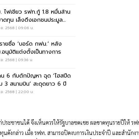
. ไฟเขียว รฟท.กู้ 1.8 หมื่นล้าน
อขาดทุน เล็งดึงเอกชนประมูล
พย์สิน
.ย. 2568 | 09:06 น.
ดรายชื่อ ‘บอร์ด กฟน.’ หลัง
.อนุมัติแต่งตั้งเป็นทางการ
ย. 2568 | 09:36 น.
น 6 กับดักปัญหา ฉุด ‘ไฮสปีด
่อม 3 สนามบิน’ สะดุดยาว 6 ปี
.ย. 2568 | 22:00 น.
แก่ประชาชนได้ จึงเห็นควรให้รัฐบาลชดเชย ผลขาดทุนรายปีให้ รฟ
าดทุนดังกล่าว เมื่อ รฟท. สามารถปิดงบการเงินประจำปี และสำนักง