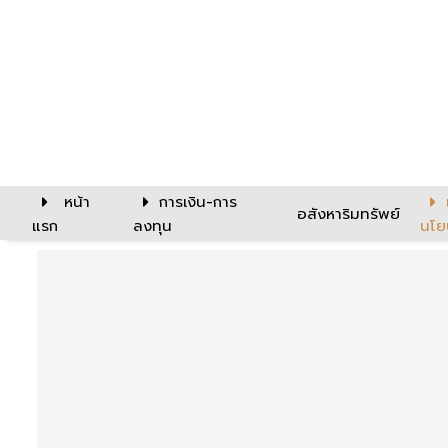
หน้า
การเงิน-การ
อสังหาริมทรัพย์
แรก
ลงทุน
นโย