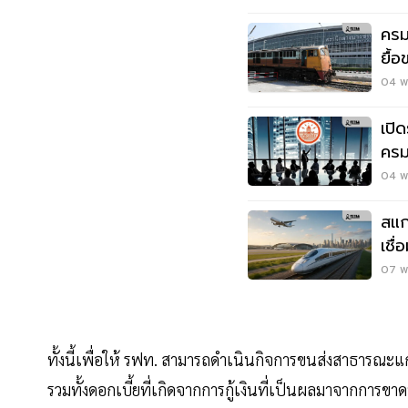
ครม
ยื้
ทรั
04 พ
เปิ
ครม
04 พ.
สแก
เชื
07 พ
ทั้งนี้เพื่อให้ รฟท. สามารถดำเนินกิจการขนส่งสาธารณะ
รวมทั้งดอกเบี้ยที่เกิดจากการกู้เงินที่เป็นผลมาจากการข