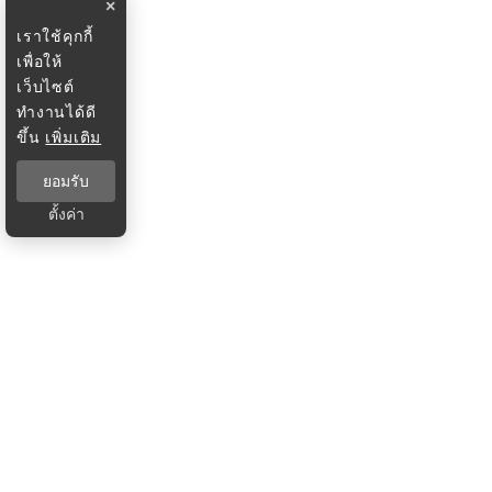
×
เราใช้คุกกี้
เพื่อให้
เว็บไซต์
ทำงานได้ดี
ขึ้น
เพิ่มเติม
ยอมรับ
ตั้งค่า