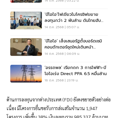
กัมพูชายืดเยื้อ
14 ต.ค. 2568 | 03:22 น.
‘บีโอไอ’ไฟเขียวไมโครชิฟขยาย
ลงทุนกว่า 2 พันล้าน ดันไทยฮับ
ทดสอบชิปภูมิภาค
14 ต.ค. 2568 | 05:07 น.
‘บีโอไอ’ เล็งเสนอรัฐตั้งบอร์ดเซมิ
คอนดักเตอร์ชุดใหม่เดินหน้า
ยุทธศาสตร์ชาติ
14 ต.ค. 2568 | 06:09 น.
‘อรรถพล’ เรียกถก 3 การไฟฟ้า-บี
โอไอเร่ง Direct PPA 6.5 หมื่นล้าน
16 ต.ค. 2568 | 23:19 น.
ด้านการลงทุนจากต่างประเทศ (FDI) ยังคงขยายตัวอย่างต่อ
เนื่อง มีโครงการยื่นขอรับการส่งเสริมจำนวน 1,947
โครงการ เพิ่มขึ้น 38% เงินลงทุนรวม 985,337 ล้านบาท