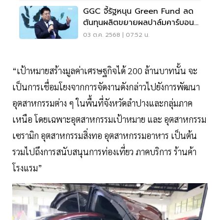
GGC จี้รัฐหนุน Green Fund ลด
ต้นทุนผลิตขยายผลปาล์มคาร์บอน
ต่ำ 6.4 ล้านไร่
03 ต.ค. 2568 | 07:52 น.
“เป้าหมายสร้างมูลค่าเศรษฐกิจได้ 200 ล้านบาทนั้น จะ
เป็นการเชื่อมโยงจากการจัดงานดังกล่าวไปยังการพัฒนา
อุตสาหกรรมต่าง ๆ ในพื้นที่จังหวัดลำปางและกลุ่มภาค
เหนือ โดยเฉพาะอุตสาหกรรมเป้าหมาย และ อุตสาหกรรม
เซรามิก อุตสาหกรรมสิ่งทอ อุตสาหกรรมอาหาร เป็นต้น
รวมไปถึงการสนับสนุนการท่องเที่ยว ภาคบริการ ร้านค้า
โรงแรม”