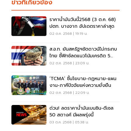
ข่าวที่เกี่ยวข้อง
ราคาน้ำมันวันนี้2568 (3 ต.ค. 68)
ปตท. บางจาก อัปเดตราคาล่าสุด
02 ต.ค. 2568 | 19:19 น.
ส.อ.ท. ยันสหรัฐฯชัตดาวน์ไม่กระทบ
ไทย ชี้ฟิทช์ลดแนวโน้มเครดิต 5
แบงก์จากภาวะหนี้ในประเทศ
02 ต.ค. 2568 | 23:09 น.
‘TCMA’ ชี้นโยบาย-กฏหมาย-แผน
งาน-ภาคีปัจจัยแห่งความยั่งยืน
02 ต.ค. 2568 | 22:09 น.
ด่วน! ลดราคาน้ำมันเบนซิน-ดีเซล
50 สตางค์ มีผลพรุ่งนี้
03 ต.ค. 2568 | 05:38 น.