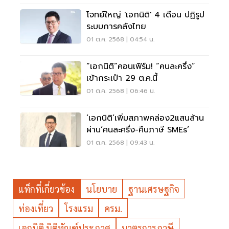
โจทย์ใหญ่ 'เอกนิติ' 4 เดือน ปฏิรูป
ระบบการคลังไทย
01 ต.ค. 2568 | 04:54 น.
“เอกนิติ”คอนเฟิร์ม! “คนละครึ่ง”
เข้ากระเป๋า 29 ต.ค.นี้
01 ต.ค. 2568 | 06:46 น.
‘เอกนิติ’เพิ่มสภาพคล่อง2แสนล้าน
ผ่าน‘คนละครึ่ง-คืนภาษี SMEs’
01 ต.ค. 2568 | 09:43 น.
แท็กที่เกี่ยวข้อง
นโยบาย
ฐานเศรษฐกิจ
ท่องเที่ยว
โรงแรม
ครม.
เอกนิติ นิติทัณฑ์ประภาศ
มาตรการภาษี