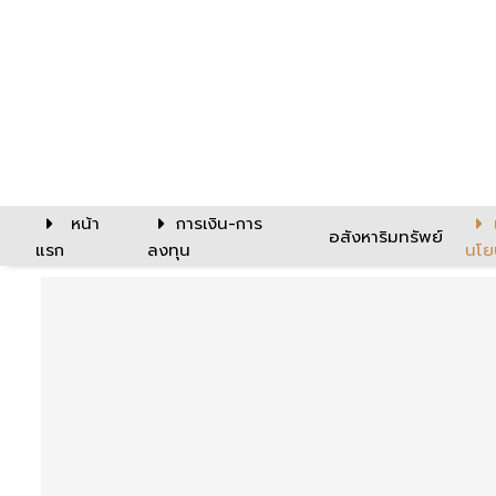
หน้า
การเงิน-การ
อสังหาริมทรัพย์
แรก
ลงทุน
นโย